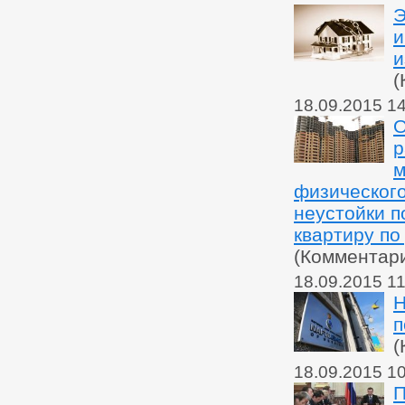
Э
и
и
(
18.09.2015 1
О
р
м
физического
неустойки п
квартиру по
(Комментар
18.09.2015 11
Н
п
(
18.09.2015 1
П