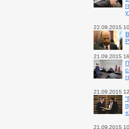
г
у
22.09.2015 1
В
Р
21.09.2015 1
П
с
г
21.09.2015 1
"
п
«
21.09.2015 1