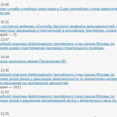
 10:46
ная служба судебных приставов и Союз третейских судов наметил
чества
 16:15
а состоится вебинар «Способы быстрого возврата задолженностей 
вестных заемщиков и поручителей в российских третейских судах
арий — 2)
 13:47
ебной практики Арбитражного третейского суда города Москвы по
нию исков о расторжении договора строительного подряда.
 14:44
шили экономить время Президиума ВС
 13:30
ебной практики Арбитражного третейского суда города Москвы по
нию исков банка о взыскании задолженности по кредитному догово
и взыскания на заложенное имущество
арий — 101)
 11:53
ебной практики Арбитражного третейского суда города Москвы по
нию исков о взыскании организацией долга с физического лица по
 13:25