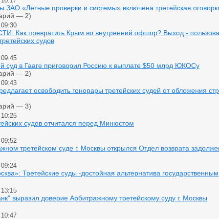
 10:17
ы ЗАО «Летные проверки и системы» включена третейская оговорк
арий — 2)
 09:30
И: Как превратить Крым во внутренний офшор? Выход - пользова
третейских судов
 09:45
й суд в Гааге приговорил Россию к выплате $50 млрд ЮКОСу
арий — 2)
 09:43
едлагает освободить гонорары третейских судей от обложения ст
арий — 3)
 10:25
тейских судов отчитался перед Минюстом
 09:52
жном третейском суде г. Москвы открылся Отдел возврата задолж
 09:24
ква»: Третейские суды -достойная альтернатива государственным
 13:15
нк" выразил доверие Арбитражному третейскому суду г. Москвы
 10:47