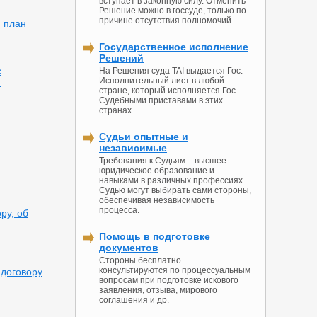
вступает в законную силу. Отменить
Решение можно в госсуде, только по
причине отсутствия полномочий
и план
Государственное исполнение
Решений
с
На Решения суда TAI выдается Гос.
Исполнительный лист в любой
»
стране, который исполняется Гос.
Судебными приставами в этих
странах.
Судьи опытные и
независимые
Требования к Судьям – высшее
юридическое образование и
навыками в различных профессиях.
Судью могут выбирать сами стороны,
обеспечивая независимость
процесса.
ру, об
Помощь в подготовке
документов
Стороны бесплатно
консультируются по процессуальным
 договору
вопросам при подготовке искового
заявления, отзыва, мирового
соглашения и др.