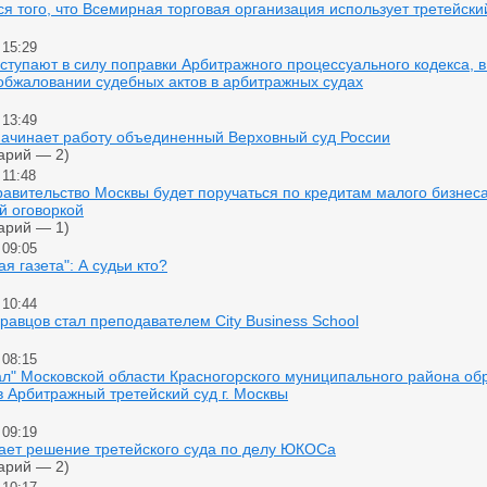
я того, что Всемирная торговая организация использует третейски
 15:29
ступают в силу поправки Арбитражного процессуального кодекса, в
обжаловании судебных актов в арбитражных судах
 13:49
начинает работу объединенный Верховный суд России
арий — 2)
 11:48
авительство Москвы будет поручаться по кредитам малого бизнеса
й оговоркой
арий — 1)
 09:05
ая газета": А судьи кто?
 10:44
равцов стал преподавателем City Business School
 08:15
ал" Московской области Красногорского муниципального района о
в Арбитражный третейский суд г. Москвы
 09:19
чает решение третейского суда по делу ЮКОСа
арий — 2)