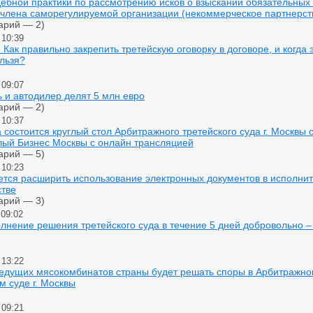
ебной практики по рассмотрению исков о взыскании обязательных
 члена саморегулируемой организации (некоммерческое партнерст
арий — 2)
 10:39
: Как правильно закрепить третейскую оговорку в договоре, и когда 
льзя?
 09:07
 и автодилер делят 5 млн евро
арий — 2)
 10:37
а состоится круглый стол Арбитражного третейского суда г. Москвы
лый Бизнес Москвы с онлайн трансляцией
арий — 5)
 10:23
ется расширить использование электронных документов в исполни
стве
арий — 3)
 09:02
лнение решения третейского суда в течение 5 дней добровольно –
 13:22
ведущих мясокомбинатов страны будет решать споры в Арбитражн
м суде г. Москвы
 09:21