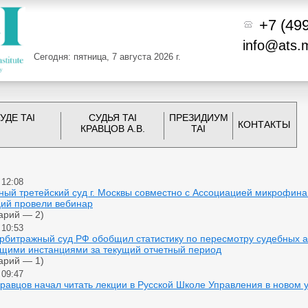
+7 (49
info@ats.
Сегодня: пятница, 7 августа 2026 г.
УДЕ TAI
СУДЬЯ TAI
ПРЕЗИДИУМ
КОНТАКТЫ
КРАВЦОВ А.В.
TAI
 12:08
ный третейский суд г. Москвы совместно с Ассоциацией микрофин
ций провели вебинар
арий — 2)
 10:53
рбитражный суд РФ обобщил статистику по пересмотру судебных а
щими инстанциями за текущий отчетный период
арий — 1)
 09:47
равцов начал читать лекции в Русской Школе Управления в новом 