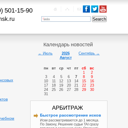
9) 501-15-90
msk.ru
Календарь новостей
← Июль
2026
Сентябрь →
Август
пн
вт
ср
чт
пт
сб
вс
1
2
3
4
5
6
7
8
9
ансовых
10
11
12
13
14
15
16
17
18
19
20
21
22
23
24
25
26
27
28
29
30
31
ктов
АРБИТРАЖ
Быстрое рассмотрение исков
учебном
Иски рассматриваются до 1 месяца.
По Закону, Решение судьи TAI сразу