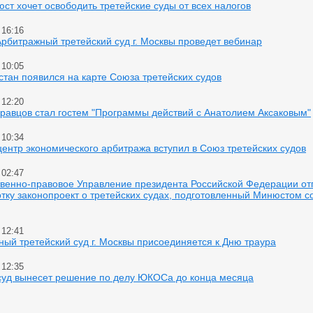
ст хочет освободить третейские суды от всех налогов
 16:16
рбитражный третейский суд г. Москвы проведет вебинар
 10:05
тан появился на карте Союза третейских судов
 12:20
равцов стал гостем "Программы действий с Анатолием Аксаковым"
 10:34
ентр экономического арбитража вступил в Союз третейских судов
 02:47
твенно-правовое Управление президента Российской Федерации от
тку законопроект о третейских судах, подготовленный Минюстом с
 12:41
ый третейский суд г. Москвы присоединяется к Дню траура
 12:35
 суд вынесет решение по делу ЮКОСа до конца месяца