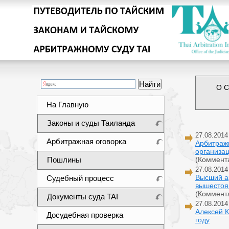
О С
На Главную
Законы и суды Таиланда
27.08.2014
Арбитражная оговорка
Арбитраж
организа
Пошлины
(Коммент
27.08.2014
Высший а
Судебный процесс
вышестоя
(Коммент
Документы суда TAI
27.08.2014
Алексей К
Досудебная проверка
году