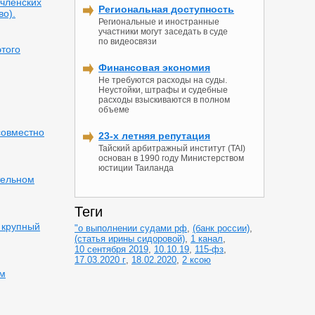
 членских
Региональная доступность
во).
Региональные и иностранные
участники могут заседать в суде
по видеосвязи
этого
Финансовая экономия
Не требуются расходы на суды.
Неустойки, штрафы и судебные
расходы взыскиваются в полном
объеме
 совместно
23-х летняя репутация
Тайский арбитражный институт (TAI)
основан в 1990 году Министерством
юстиции Таиланда
тельном
Теги
 крупный
"о выполнении судами рф
,
(банк россии)
,
(статья ирины сидоровой)
,
1 канал
,
10 сентября 2019
,
10.10.19
,
115-фз
,
17.03.2020 г
,
18.02.2020
,
2 ксою
ом