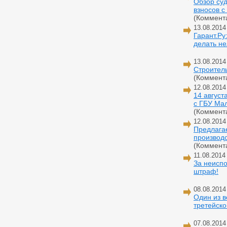
Обзор суд
взносов с
(Коммент
13.08.2014
Гарант.Ру
делать не
13.08.2014
Строитель
(Коммент
12.08.2014
14 август
с ГБУ Ма
(Коммент
12.08.2014
Предлага
производ
(Коммент
11.08.2014
За неиспо
штраф!
08.08.2014
Один из 
третейско
07.08.2014