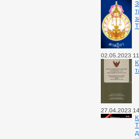
З
т
з
Т
02.05.2023 11
К
т
27.04.2023 1
К
Т
д