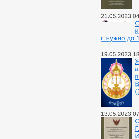
21.05.2023 0
О
и
г. нужно до
19.05.2023 1
Ж
а
п
В
(
13.05.2023 0
О
Г