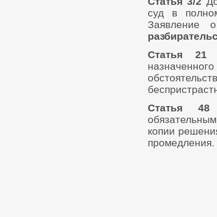
Статья 3/2
До
суд в полно
Заявление
разбиратель
Статья 21
(
назначенно
обстоятельс
беспристрастн
Статья 48
Р
обязательны
копии решени
промедления.