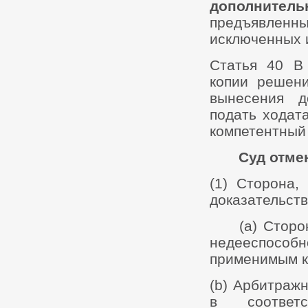
дополнитель
предъявленн
исключенных 
Статья 40 В
копии решени
вынесения д
подать ходат
компетентный 
Суд отме
(1) Сторона,
доказательств
(a) Сторона
недееспособ
применимым к
(b) Арбитраж
в соответс