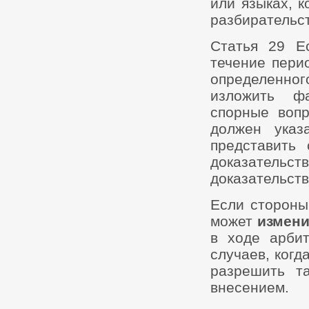
или языках, 
разбирательст
Статья 29 Е
течение пери
определенн
изложить ф
спорные воп
должен указ
представить
доказательс
доказательств
Если стороны
может
измени
в ходе арбит
случаев, ког
разрешить т
внесением.