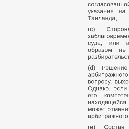
согласованной
указания на
Таиланда,
(c) Сторо
заблаговреме
суда, или а
образом не
разбирательст
(d) Решение
арбитражног
вопросу, вых
Однако, если
его компет
находящейся
может отменит
арбитражного
(e) Состав