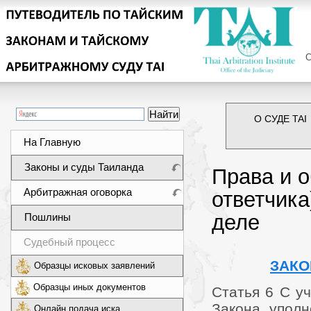
Сег
О СУДЕ TAI
На Главную
Законы и суды Таиланда
Права и о
Арбитражная оговорка
ответчика
деле
Пошлины
Судебный процесс
ЗАКО
Образцы исковых заявлений
Образцы иных документов
Статья 6 С у
Закона упол
Онлайн подача иска