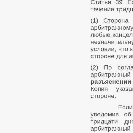
Статья 39 Е
течение трид
(1) Сторона
арбитражному
любые канцел
незначитель
условии, что 
стороне для 
(2) По согл
арбитражны
разъяснении
Копия указа
стороне.
Если сторо
уведомив об
тридцати д
арбитражн