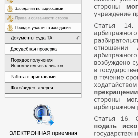
стороны
мо
Заседания по видеосвязи
учреждение п
Права и обязанности сторон
Статья 14.
Порядок участия в заседании
арбитражного
Документы суда TAI
разбирател
отношении 
Досудебная проверка
арбитражног
Порядок получения
возбуждено с
Исполнительных листов
в государстве
в течение сро
Работа с приставами
ходатайств
Фото/видео галерея
прекращении
стороны мо
арбитражном 
Статья 16. 
подать иско
государстве
ЭЛЕКТРОННАЯ приемная