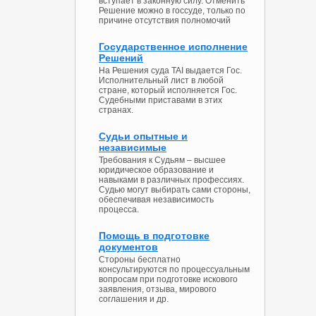
вступает в законную силу. Отменить
Решение можно в госсуде, только по
причине отсутствия полномочий
Государственное исполнение
Решений
На Решения суда TAI выдается Гос.
Исполнительный лист в любой
стране, который исполняется Гос.
Судебными приставами в этих
странах.
Судьи опытные и
независимые
Требования к Судьям – высшее
юридическое образование и
навыками в различных профессиях.
Судью могут выбирать сами стороны,
обеспечивая независимость
процесса.
Помощь в подготовке
документов
Стороны бесплатно
консультируются по процессуальным
вопросам при подготовке искового
заявления, отзыва, мирового
соглашения и др.