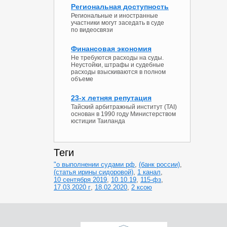
Региональная доступность
Региональные и иностранные
участники могут заседать в суде
по видеосвязи
Финансовая экономия
Не требуются расходы на суды.
Неустойки, штрафы и судебные
расходы взыскиваются в полном
объеме
23-х летняя репутация
Тайский арбитражный институт (TAI)
основан в 1990 году Министерством
юстиции Таиланда
Теги
"о выполнении судами рф
,
(банк россии)
,
(статья ирины сидоровой)
,
1 канал
,
10 сентября 2019
,
10.10.19
,
115-фз
,
17.03.2020 г
,
18.02.2020
,
2 ксою