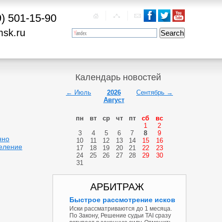
9) 501-15-90
msk.ru
Календарь новостей
← Июль
2026
Сентябрь →
Август
пн
вт
ср
чт
пт
сб
вс
1
2
3
4
5
6
7
8
9
нно
10
11
12
13
14
15
16
деление
17
18
19
20
21
22
23
24
25
26
27
28
29
30
31
АРБИТРАЖ
Быстрое рассмотрение исков
Иски рассматриваются до 1 месяца.
По Закону, Решение судьи TAI сразу