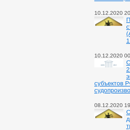
10.12.2020 2
П
с
(
1
10.12.2020 0
О
2
э
субъектов Р
судопроизво
08.12.2020 1
С
д
т