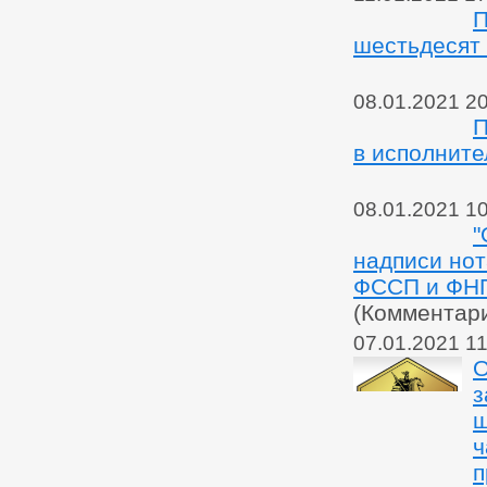
П
шестьдесят 
08.01.2021 2
П
в исполните
08.01.2021 1
"
надписи но
ФССП и ФНП 
(Комментар
07.01.2021 11
О
з
ш
ч
п