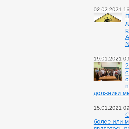
02.02.2021 1
П
д
р
А
N
19.01.2021 0
2
с
с
п
должники м
15.01.2021 0
О
более или м
являетесь р