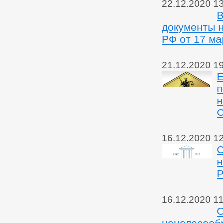
22.12.2020 1
В
документы н
РФ от 17 ма
21.12.2020 1
Е
п
н
С
16.12.2020 1
С
н
Р
16.12.2020 11
О
нецелесооб