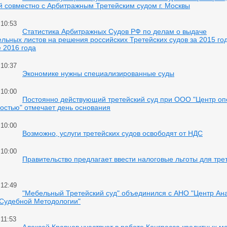
й совместно с Арбитражным Третейским судом г. Москвы
 10:53
Статистика Арбитражных Судов РФ по делам о выдаче
льных листов на решения российских Третейских судов за 2015 го
 2016 года
 10:37
Экономике нужны специализированные суды
 10:00
Постоянно действующий третейский суд при ООО "Центр оп
остью" отмечает день основания
 10:00
Возможно, услуги третейских судов освободят от НДС
 10:00
Правительство предлагает ввести налоговые льготы для тре
 12:49
"Мебельный Третейский суд" объединился с АНО "Центр Ан
 Судебной Методологии"
 11:53