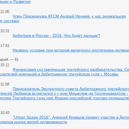
кции и Развития
 11:00
Член Президиума АТСМ Андрей Нечаев: у нас аномальная
я система
 10:31
Арбитраж в России - 2016. Что будет дальше?
 17:41
Названо условие при котором валютного ипотечника-должни
арий — 6)
 15:11
Финансовая составляющая третейского разбирательства. С
одителей компаний в Арбитражном третейском суде г. Москвы
 11:58
Председатель Экспертного совета Арбитражного третейского 
лексей Любимов встретился с г-ном Мишелем де Гилленшмидтом -
телем Третейского суда при Франко-российской торгово-промышл
 10:43
"Urban Spase 2016". Алексей Кравцов примет участие в Дел
Лидеров рынка жилой недвижимости