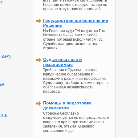
вступает в законную силу. Отменить
ов
Решение можно в госсуде, только по
причине отсутствия полномочий
Государственное исполнение
Решений
На Решения суда TAI выдается Гос.
Исполнительный лист в любой
стране, который исполняется Гос.
Судебными приставами в этих
странах.
о делу
Судьи опытные и
независимые
Требования к Судьям – высшее
юридическое образование и
навыками в различных профессиях.
Судью могут выбирать сами стороны,
ья
обеспечивая независимость
процесса.
Помощь в подготовке
документов
Стороны бесплатно
ентр
консультируются по процессуальным
вопросам при подготовке искового
заявления, отзыва, мирового
соглашения и др.