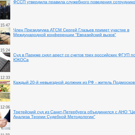
ФССП утвердила правила служебного поведения сотрудник
 15:47
Член Президиума АТСМ Сергей Глазьев примет участие в
Международной конференции "Евразийский вызов"
 15:24
Суд в Париже снял арест со счетов трех российских ФГУП п
ЮКОСа
 12:33
Каждый 20-й невыездной должник из РФ - житель Подмосков
 12:06
Третейский суд из Санкт-Петербурга объединился с АНО "Ц
Анализа Теории Судебной Методологии"