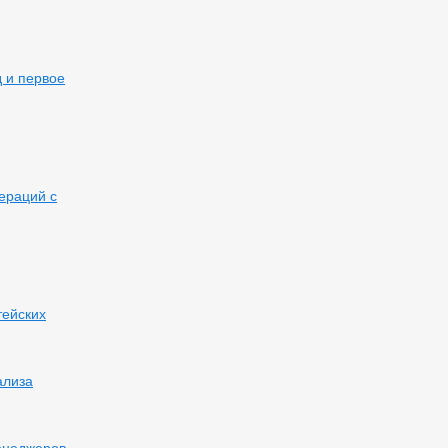
д и первое
ераций с
тейских
ализа