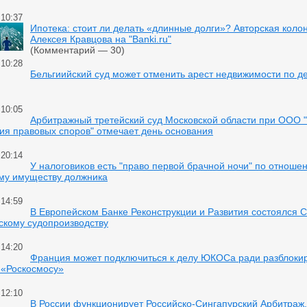
 10:37
Ипотека: стоит ли делать «длинные долги»? Авторская коло
Алексея Кравцова на "Banki.ru"
(Комментарий — 30)
 10:28
Бельгиийский суд может отменить арест недвижимости по д
 10:05
Арбитражный третейский суд Московской области при ООО 
ия правовых споров" отмечает день основания
 20:14
У налоговиков есть "право первой брачной ночи" по отноше
му имуществу должника
 14:59
В Европейском Банке Реконструкции и Развития состоялся 
скому судопроизводству
 14:20
Франция может подключиться к делу ЮКОСа ради разблоки
 «Роскосмосу»
 12:10
В России функционирует Российско-Сингапурский Арбитраж,