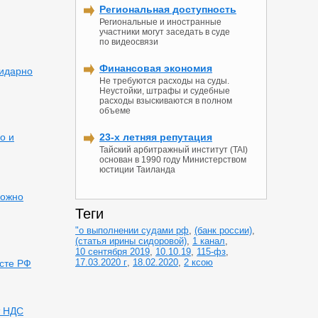
Региональная доступность
Региональные и иностранные
участники могут заседать в суде
по видеосвязи
Финансовая экономия
лидарно
Не требуются расходы на суды.
Неустойки, штрафы и судебные
расходы взыскиваются в полном
объеме
о и
23-х летняя репутация
Тайский арбитражный институт (TAI)
основан в 1990 году Министерством
юстиции Таиланда
можно
Теги
"о выполнении судами рф
,
(банк россии)
,
(статья ирины сидоровой)
,
1 канал
,
10 сентября 2019
,
10.10.19
,
115-фз
,
17.03.2020 г
,
18.02.2020
,
2 ксою
сте РФ
т НДС