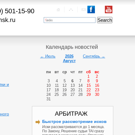
9) 501-15-90
msk.ru
Календарь новостей
← Июль
2026
Сентябрь →
Август
пн
вт
ср
чт
пт
сб
вс
1
2
3
4
5
6
7
8
9
тки и
10
11
12
13
14
15
16
17
18
19
20
21
22
23
24
25
26
27
28
29
30
31
АРБИТРАЖ
вного
Быстрое рассмотрение исков
Иски рассматриваются до 1 месяца.
По Закону, Решение судьи TAI сразу