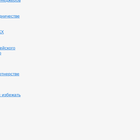
менеджеров
дничестве
КХ
ейского
о
ртнерстве
 избежать