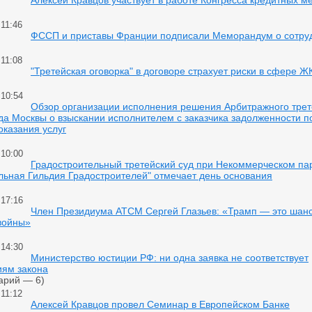
Алексей Кравцов участвует в работе Конгресса кредитных 
 11:46
ФССП и приставы Франции подписали Меморандум о сотру
 11:08
"Третейская оговорка" в договоре страхует риски в сфере Ж
 10:54
Обзор организации исполнения решения Арбитражного трет
да Москвы о взыскании исполнителем с заказчика задолженности п
оказания услуг
 10:00
Градостроительный третейский суд при Некоммерческом па
льная Гильдия Градостроителей" отмечает день основания
 17:16
Член Президиума АТСМ Сергей Глазьев: «Трамп — это шанс
войны»
 14:30
Министерство юстиции РФ: ни одна заявка не соответствует
иям закона
арий — 6)
 11:12
Алексей Кравцов провел Семинар в Европейском Банке