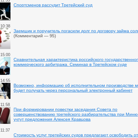
 11:33
Спортсменов рассудит Третейский суд
 10:38
Заемщик и поручитель погасили долг по договору займа со
(Комментарий — 95)
 15:00
Сравнительная характеристика российского государственног
коммерческого арбитража. Семинар в Третейском суде
 14:55
Возможно, информацию об исполнительном производстве 
будет получать через персональный электронный кабинет
 11:58
При формировании повестки заседания Совета по
совершенствованию третейского разбирательства при Миню
учтут предложения Алексея Кравцова
 11:37
Стоимость услуг третейских судов предлагают освободить о