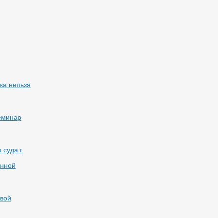
ка нельзя
еминар
суда г.
енной
овой