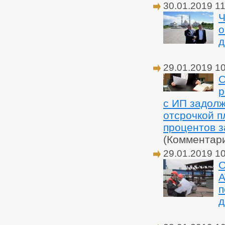
30.01.2019 11
Ч
о
д
29.01.2019 1
О
р
с ИП задолж
отсрочкой п
процентов з
(Комментар
29.01.2019 1
О
А
п
д