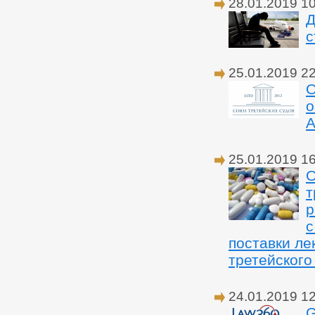
28.01.2019 1
Д
с
25.01.2019 2
О
о
A
25.01.2019 1
О
т
р
с
поставки ле
третейского
24.01.2019 1
G