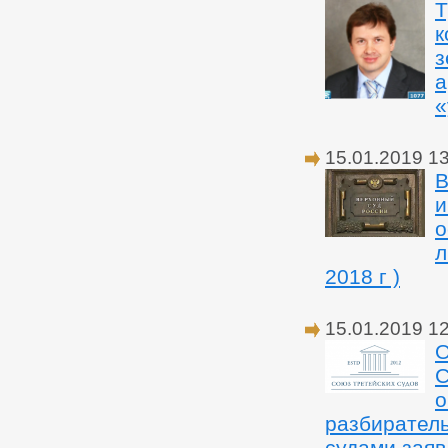
Т
к
з
а
«
15.01.2019 1
В
и
о
л
2018 г )
15.01.2019 1
О
С
о
разбирател
судами заяв