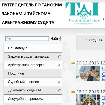
Сег
О СУДЕ TAI
На Главную
Законы и суды Таиланда
26.12.2016 1
Арбитражная оговорка
О
Пошлины
С
М
Судебный процесс
Документы суда TAI
26.12.2016 1
"
Досудебная проверка
з