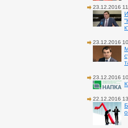
23.12.2016 11
И
"
к
23.12.2016 1
М
с
т
23.12.2016 1
К
22.12.2016 1
Б
о