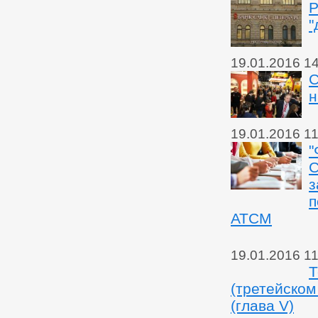
Р
"
19.01.2016 1
С
н
19.01.2016 11
"
С
з
п
АТСМ
19.01.2016 11
Т
(третейском
(глава V)