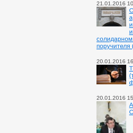
21.01.2016 1
О
а
и
и
солидарном
поручителя 
20.01.2016 1
Т
(
ф
20.01.2016 1
А
О