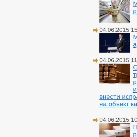
М
р
04.06.2015 1
М
а
04.06.2015 11
О
т
р
и
внести испр
на объект к
04.06.2015 1
П
р