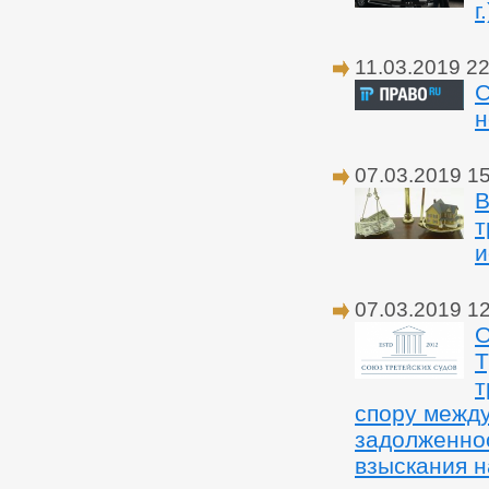
г.
11.03.2019 22
С
н
07.03.2019 1
В
т
и
07.03.2019 1
О
Т
т
спору межд
задолженнос
взыскания н