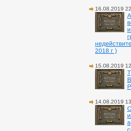
16.08.2019 2
А
в
и
г
недействите
2018 г )
15.08.2019 1
Т
В
Р
14.08.2019 1
О
и
а
с