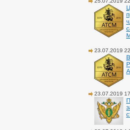
25.07.2019 2
Ц
п
ч
с
М
23.07.2019 2
В
Р
А
23.07.2019 1
П
з
с