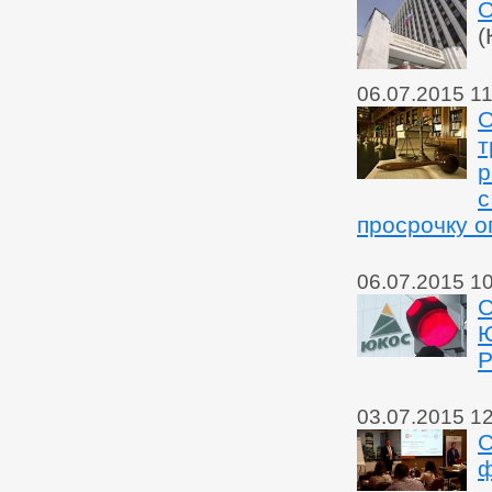
О
(
06.07.2015 11
О
т
р
с
просрочку о
06.07.2015 1
С
Ю
Р
03.07.2015 1
С
ф