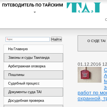
Сег
О СУДЕ TAI
На Главную
Законы и суды Таиланда
01.12.2016 1
Арбитражная оговорка
О
Пошлины
А
М
Судебный процесс
з
Документы суда TAI
работ по мо
охранной, т
Досудебная проверка