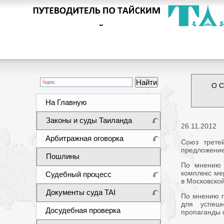
О С
На Главную
Законы и суды Таиланда
26.11.2012
Арбитражная оговорка
Союз трете
предложением
Пошлины
По мнению 
комплекс ме
Судебный процесс
в Московской
Документы суда TAI
По мнению п
для успешн
Досудебная проверка
пропаганды 