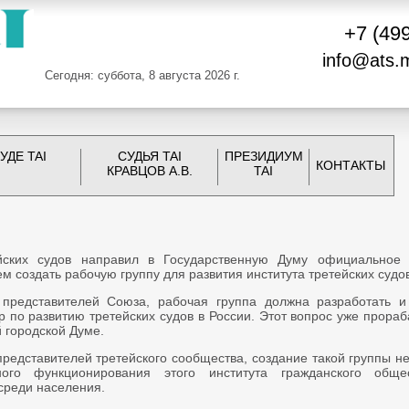
+7 (49
info@ats.
Сегодня: суббота, 8 августа 2026 г.
УДЕ TAI
СУДЬЯ TAI
ПРЕЗИДИУМ
КОНТАКТЫ
КРАВЦОВ А.В.
TAI
йских судов направил в Государственную Думу официальное
 создать рабочую группу для развития института третейских судов
представителей Союза, рабочая группа должна разработать и
р по развитию третейских судов в России. Этот вопрос уже прора
 городской Думе.
редставителей третейского сообщества, создание такой группы н
ого функционирования этого института гражданского обще
среди населения.