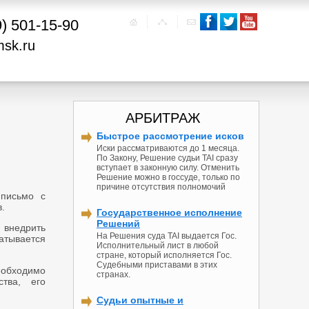
9) 501-15-90
msk.ru
АРБИТРАЖ
Быстрое рассмотрение исков
Иски рассматриваются до 1 месяца.
По Закону, Решение судьи TAI сразу
вступает в законную силу. Отменить
Решение можно в госсуде, только по
причине отсутствия полномочий
 письмо с
.
Государственное исполнение
Решений
 внедрить
На Решения суда TAI выдается Гос.
батывается
Исполнительный лист в любой
стране, который исполняется Гос.
Судебными приставами в этих
еобходимо
странах.
ства, его
Судьи опытные и