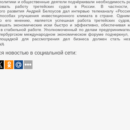
политики и общественные деятели подчёркивали необходимость ра
вовать работу третейских судов в России. В частности,
ого развития Андрей Белоусов дал интервью телеканалу «Россия
пособах улучшения инвестиционного климата в стране. Одним
по его мнению, является успешная работа третейских судов
ешать экономические иски быстро и эффективно, обеспечивая 
 в стабильной работе. Уполномоченный по делам предпринимате
тербургском международном экономическом форуме подчеркнул, 
лощадкой для рассмотрения дел бизнеса должен стать нез
уд.
я новостью в социальной сети: