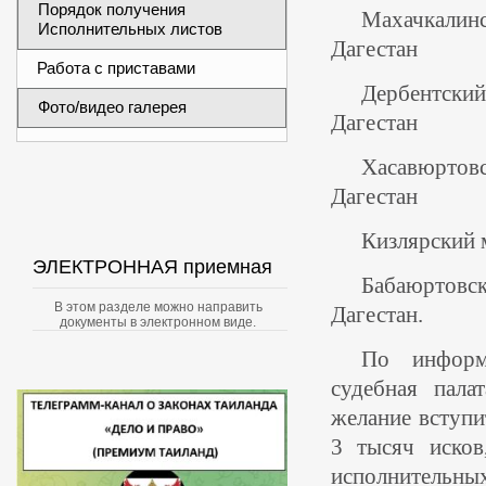
Порядок получения
Махачкалин
Исполнительных листов
Дагестан
Работа с приставами
Дербентск
Фото/видео галерея
Дагестан
Хасавюртов
Дагестан
Кизлярский 
ЭЛЕКТРОННАЯ приемная
Бабаюртовс
В этом разделе можно направить
Дагестан.
документы в электронном виде.
По информа
судебная пала
желание вступи
3 тысяч исков
исполнительных