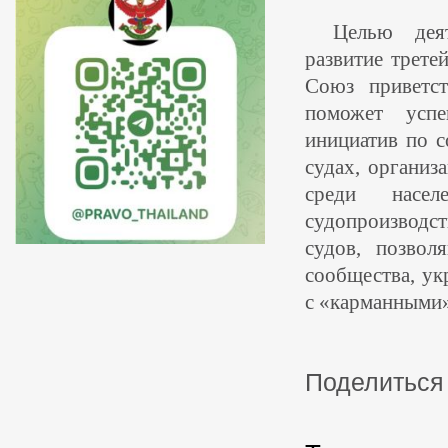
Целью деят
развитие трете
Союз приветст
поможет успе
инициатив по с
судах, организ
среди насел
судопроизводств
судов, позвол
сообщества, ук
с «карманными»
Поделиться 