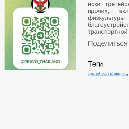
иски третейс
прочих, вк
физкультуры
благоустрой
транспортной
Поделиться 
Теги
третейская оговорка