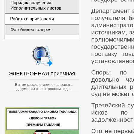
Порядок получения
Исполнительных листов
Департамент 
получателя б
Работа с приставами
администрат
Фото/видео галерея
источникам, 
полномочиям
государствен
поставку тов
установленно
Споры по г
ЭЛЕКТРОННАЯ приемная
довольно ч
В этом разделе можно направить
длительных р
документы в электронном виде.
суд не может 
Третейский с
исков по 
задолженносте
Это не первы