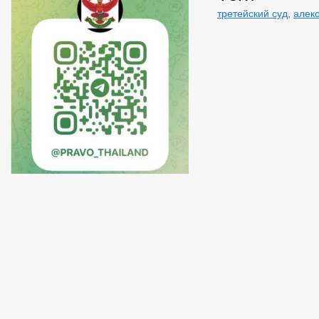
третейский суд
,
алек