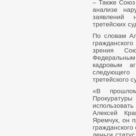
– Также Союз
анализе нар
заявлений 
третейских су
По словам Ал
гражданског
зрения Сою
Федеральным
кадровым аг
следующего 
третейского с
«В прошлом
Прокуратур
использовать
Алексей Кр
Яремчук, он 
гражданского 
деньги стату