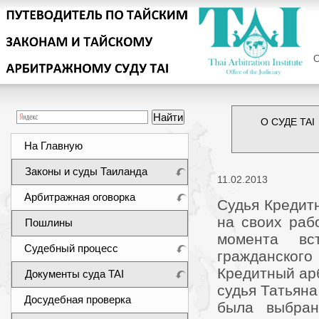
Сег
О СУДЕ TAI
На Главную
Законы и суды Таиланда
11.02.2013
Арбитражная оговорка
Судья Кредитн
на своих раб
Пошлины
момента вс
Судебный процесс
гражданского
Кредитный арб
Документы суда TAI
судья Татьяна
Досудебная проверка
была выбран