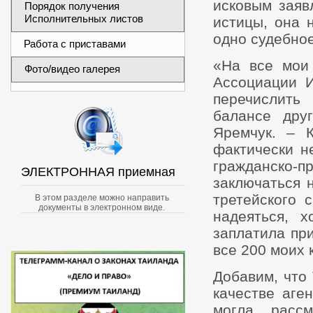
исковым заяв
Порядок получения
Исполнительных листов
истицы, она 
одно судебное
Работа с приставами
«На все мои 
Фото/видео галерея
Ассоциации И
перечислить
балансе друг
Яремчук. – 
фактически н
гражданско-п
ЭЛЕКТРОННАЯ приемная
заключаться 
третейского 
В этом разделе можно направить
документы в электронном виде.
надеяться, 
заплатила при
все 200 моих 
Добавим, что
качестве аге
могла расс