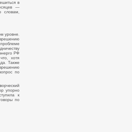
решиться в
месяцев —
 словам,
м уровне.
азрешению
 проблеме
дничеству
энерго РФ
что, хотя
ода. Также
азрешению
вопрос по
творческий
ор упорно
ступила к
говоры по