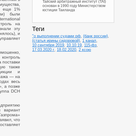
Тайский арбитражный институт (TAI)
мущества,
основан в 1990 году Министерством
», еще 1%
юстиции Таиланда
ли) были
rnational
нтроль на
Теги
знали эту
нялось), и
"о выполнении судами рф
,
(банк россии)
,
управляет
(статья ирины сидоровой)
,
1 канал
,
10 сентября 2019
,
10.10.19
,
115-фз
,
17.03.2020 г
,
18.02.2020
,
2 ксою
Тимошенко,
 контроль
а поставки
ую также
дикции и
ража — на
одах весь
, а позже
руппа DCH
дприятию
я вариант
«Газпрома»
аявил, что
оставляет