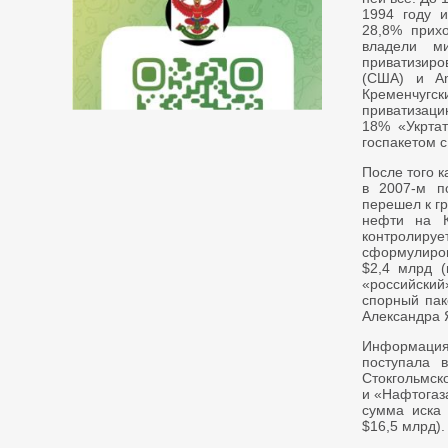
1994 году 
28,8% прих
владели м
приватизир
(США) и Am
Кременчугс
приватизацию
18% «Укртат
госпакетом с
После того 
в 2007-м п
перешел к г
нефти на К
контролир
сформулиров
$2,4 млрд (
«российский
спорный пак
Александра 
Информация
поступала 
Стокгольмск
и «Нафтогаза
сумма иска 
$16,5 млрд).