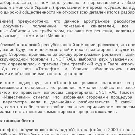
разбирательства, в нем есть условие о неразглашении любы
азали в минюсте Украины (представляет интересы государства в д
то широкой общественности не откроют всех деталей итогов разбир
нием] предусмотрено, что данное арбитражное рассмотре
, документы, полученные показания свидетелей, все д
ные Арбитражным трибуналом, включая его решения, должны о
льными, — отметили в Минюсте.
близкий к татарской республиканской компании, рассказал, что п
ушания будут идти несколько дней и после них стороны и судьи в
удут. Стороны, принявшие за основу арбитражный регламент Ком
еждународной торговли (UNCITRAL), выбрали двух уважаемых 
сте определились с третьим (сам третейский суд в Гааге исполь
. До сих пор «Татнефть» и Украина обменивались пис
твами и объяснениями в несколько этапов.
ри этом подчеркнул, что «Татнефть» целиком полагается на 
озможности оспаривать их решение компания сейчас не рассм
ектор по правовым вопросам секретариата UNCITRAL Тимот
 «Известиями» отметил, что избранная сторонами процедура 
ь пересмотра дела и дальнейших разбирательств. В какой
ь, само по себе станет крайне сложным юридическим вопросом
иально в «Татнефти» комментировать процесс отказались.
олтавская битва
атнефть» получила контроль над «Укртатнафтой», в 2000-х она п
1999 года 61% «Укртатнафты» (создана украинскими и татарскими 