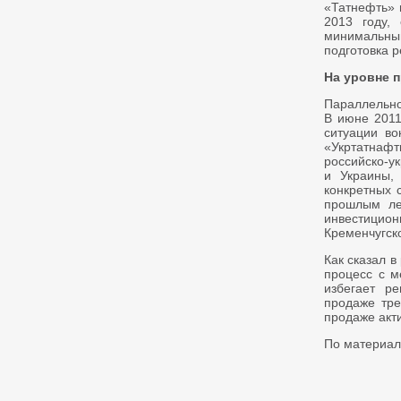
«Татнефть» в
2013 году,
минимальны
подготовка р
На уровне п
Параллельно
В июне 2011
ситуации во
«Укртатнаф
российско-у
и Украины, 
конкретных 
прошлым ле
инвестицион
Кременчугск
Как сказал в
процесс с м
избегает р
продаже тре
продаже акти
По материал