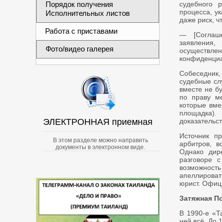
Порядок получения
судебного 
процесса, ук
Исполнительных листов
даже риск, ч
Работа с приставами
— [Соглаше
заявления
Фото/видео галерея
осуществлен
конфиденциа
Собеседник, 
судебные сл
вместе не б
по праву м
которые вме
площадка)
ЭЛЕКТРОННАЯ приемная
доказательс
Источник п
В этом разделе можно направить
арбитров, в
документы в электронном виде.
Однако дир
разговоре с
возможност
апеллироват
юрист. Офиц
Затяжная П
В 1990-е «Т
ней всё. До 