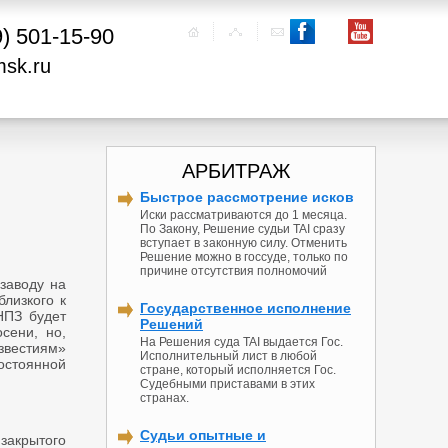
9) 501-15-90
msk.ru
АРБИТРАЖ
Быстрое рассмотрение исков
Иски рассматриваются до 1 месяца.
По Закону, Решение судьи TAI сразу
вступает в законную силу. Отменить
Решение можно в госсуде, только по
причине отсутствия полномочий
заводу на
лизкого к
Государственное исполнение
НПЗ будет
Решений
сени, но,
На Решения суда TAI выдается Гос.
звестиям»
Исполнительный лист в любой
остоянной
стране, который исполняется Гос.
Судебными приставами в этих
странах.
Судьи опытные и
закрытого