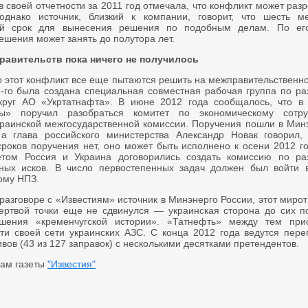
 своей отчетности за 2011 год отмечала, что конфликт может раз
 однако источник, близкий к компании, говорит, что шесть 
й срок для вынесения решения по подобным делам. По его
ешения может занять до полутора лет.
равительств пока ничего не получилось
 этот конфликт все еще пытаются решить на межправительственно
-го была создана специальная совместная рабочая группа по р
круг АО «Укртатнафта». В июне 2012 года сообщалось, что в
ты» поручил разобраться комитет по экономическому сотру
краинской межгосударственной комиссии. Поручения пошли в Мин
а глава российского министерства Александр Новак говорил, 
сроков поручения нет, оно может быть исполнено к осени 2012 г
том Россия и Украина договорились создать комиссию по р
ных исков. В число первостепенных задач должен был войти 
ому НПЗ.
 разговоре с «Известиям» источник в Минэнерго России, этот миро
ертвой точки еще не сдвинулся — украинская сторона до сих п
ешения «кременчугской истории». «Татнефть» между тем при
ти своей сети украинских АЗС. С конца 2012 года ведутся пере
вов (43 из 127 заправок) с несколькими десятками претендентов.
ам газеты
"Известия"