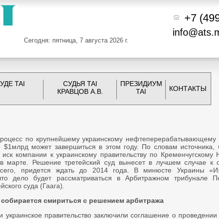
+7 (49
info@ats.
Сегодня: пятница, 7 августа 2026 г.
УДЕ TAI
СУДЬЯ TAI
ПРЕЗИДИУМ
КОНТАКТЫ
КРАВЦОВ А.В.
TAI
роцесс по крупнейшему украинскому нефтеперерабатывающему 
 $1млрд может завершиться в этом году. По словам источника, б
 иск компании к украинскому правительству по Кременчугскому 
в марте. Решение третейский суд вынесет в лучшем случае к о
всего, придется ждать до 2014 года. В минюсте Украины «И
что дело будет рассматриваться в Арбитражном трибунале П
йского суда (Гаага).
 собирается смириться с решением арбитража
и украинское правительство заключили соглашение о проведении 