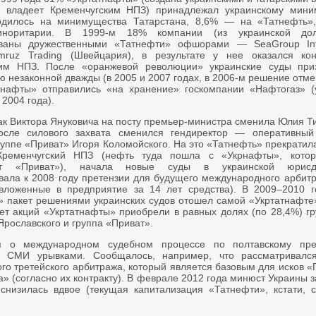
и владеет Кременчугским НПЗ) принадлежал украинскому мини
одилось на минимущества Татарстана, 8,6% — на «Татнефть
иноритарии. В 1999-м 18% компании (из украинской до
ованы дружественными «Татнефти» офшорами — SeaGroup Inte
ruz Trading (Швейцария), в результате у нее оказался ко
ким НПЗ. После «оранжевой революции» украинские суды при
 незаконной дважды (в 2005 и 2007 годах, в 2006-м решение отме
нафты» отправились «на хранение» госкомпании «Нафтогаз» (
 2004 года).
как Виктора Януковича на посту премьер-министра сменила Юлия 
осле силового захвата сменился гендиректор — оперативный
руппе «Приват» Игоря Коломойского. На это «Татнефть» прекратил
ременчугский НПЗ (нефть туда пошла с «Укрнафты», котор
ует «Приват»), начала новые суды в украинской юрис
ала к 2008 году претензии для будущего международного арбит
вложенные в предприятие за 14 лет средства). В 2009–2010 г
» пакет решениями украинских судов отошел самой «Укртатнафте»
ет акций «Укртатнафты» приобрели в равных долях (по 28,4%) г
Ярославского и группа «Приват».
 о международном судебном процессе по полтавскому пре
в СМИ урывками. Сообщалось, например, что рассматривалс
ого третейского арбитража, который является базовым для исков 
» (согласно их контракту). В феврале 2012 года минюст Украины з
снизилась вдвое (текущая капитализация «Татнефти», кстати, с