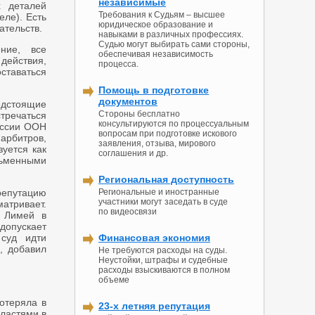
независимые
х деталей
Требования к Судьям – высшее
еле). Есть
юридическое образование и
ательств.
навыками в различных профессиях.
Судью могут выбирать сами стороны,
ние, все
обеспечивая независимость
ействия,
процесса.
ставаться
Помощь в подготовке
документов
редстоящие
Стороны бесплатно
стречаться
консультируются по процессуальным
иссии ООН
вопросам при подготовке искового
арбитров,
заявления, отзыва, мирового
зуется как
соглашения и др.
ьменными
Региональная доступность
репутацию
Региональные и иностранные
участники могут заседать в суде
атривает.
по видеосвязи
и Лимей в
допускает
 суд идти
Финансовая экономия
, добавил
Не требуются расходы на суды.
Неустойки, штрафы и судебные
расходы взыскиваются в полном
объеме
отеряла в
23-х летняя репутация
властями в