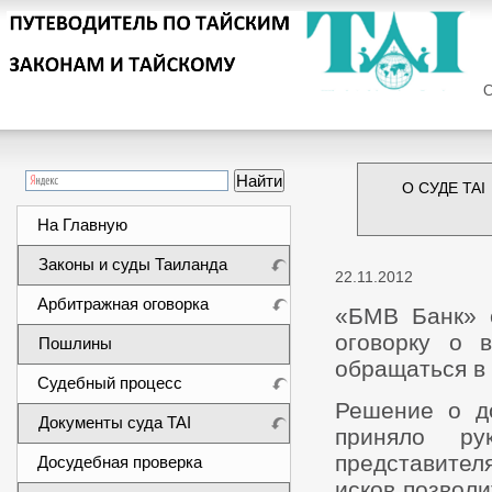
Сег
О СУДЕ TAI
На Главную
Законы и суды Таиланда
22.11.2012
Арбитражная оговорка
«БМВ Банк» 
оговорку о 
Пошлины
обращаться в
Судебный процесс
Решение о до
Документы суда TAI
приняло ру
представител
Досудебная проверка
исков позвол