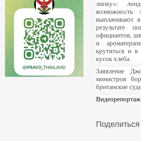
липку»: лон
возможность 
выплачивают в
результате п
официантов, шв
и ароматерап
крутиться и в
кусок хлеба.
Заявление Дж
министров бор
британские суд
Видеорепортаж
Поделиться 