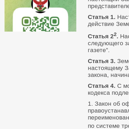
представител
Статья 1.
Нас
действие Земе
2
Статья 2
.
На
следующего за
газете”.
Статья 3.
Зем
настоящему З
закона, начина
Статья 4.
С м
кодекса подле
1. Закон об 
правоустанав
переименованн
по системе тр