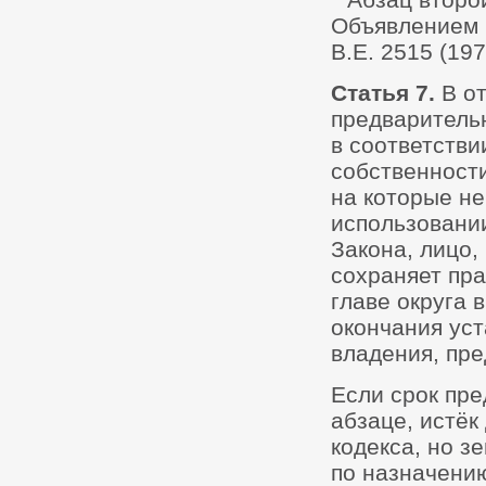
Объявлением 
B.E. 2515 (1972
Статья 7.
В о
предваритель
в соответстви
собственности 
на которые не
использовании
Закона, лицо
сохраняет пра
главе округа 
окончания ус
владения, пр
Если срок пре
абзаце, истёк
кодекса, но з
по назначению