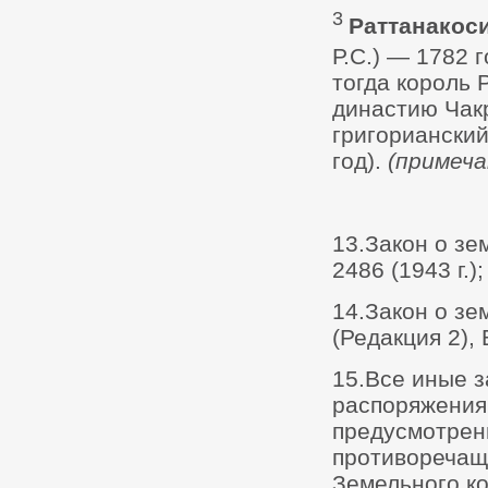
3
Раттанакос
Р.С.) — 1782 
тогда король 
династию Чакр
григорианский
год).
(примеча
13.Закон о зе
2486 (1943 г.);
14.Закон о зе
(Редакция 2), B
15.Все иные з
распоряжения
предусмотрен
противоречащ
Земельного ко