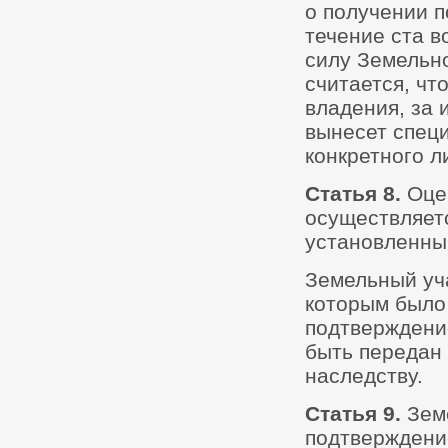
о получении п
течение ста в
силу Земельно
считается, чт
владения, за 
вынесет спец
конкретного л
Статья 8.
Оце
осуществляетс
установленны
Земельный уч
которым было 
подтверждение
быть передан 
наследству.
Статья 9.
Зем
подтверждение