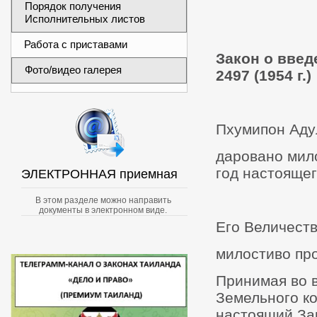
Порядок получения
Исполнительных листов
Работа с приставами
Закон о введ
Фото/видео галерея
2497 (1954 г.)
Пхумипон Адул
даровано мило
год настояще
ЭЛЕКТРОННАЯ приемная
В этом разделе можно направить
документы в электронном виде.
Его Величест
милостиво пр
Принимая во 
Земельного ко
настоящий За