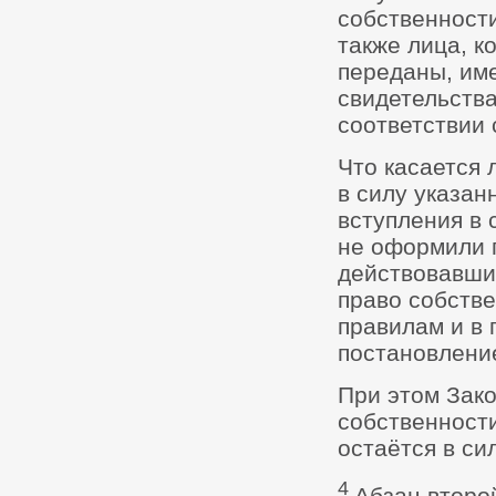
собственности 
также лица, к
переданы, им
свидетельства
соответствии 
Что касается 
в силу указанн
вступления в 
не оформили п
действовавшим
право собств
правилам и в
постановлени
При этом Зако
собственности 
остаётся в си
4
Абзац второй