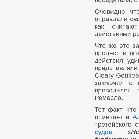
Очевидно, чт
оправдали св
как считаю
действиями р
Что же это з
процесс и по
действия уд
представлял
Cleary Gottlie
заключил с 
проводился 
Ремесло.
Тот факт, чт
отмечает и
А
третейского 
судов
: «
Н