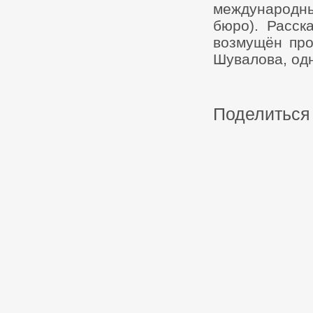
международн
бюро). Расск
возмущён про
Шувалова, од
Поделиться 