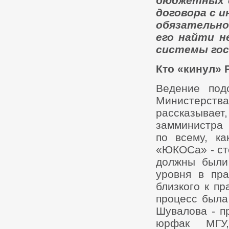
бюджетных с
договора с 
обязательно
его найти н
системы гос
Кто «кинул»
Ведение под
Министерства
рассказывае
замминистра 
по всему, к
«ЮКОСа» - сто
должны были
уровня в пра
близкого к пр
процесс была
Шувалова - п
юрфак МГУ