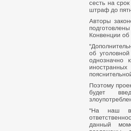
сесть на срок
штраф до пят
Авторы закон
подготовле
Конвенции об
"Дополнитель
об уголовной
однозначно 
иностранны
пояснительно
Поэтому прое
будет введ
злоупотребле
"На наш вз
ответственно
данный мом