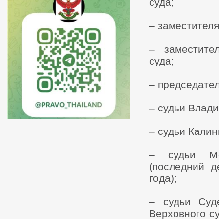
суда;
– заместителя
– заместите
суда;
– председател
– судьи Влади
– судьи Калин
– судьи Мо
(последний д
года);
– судьи Суд
Верховного с