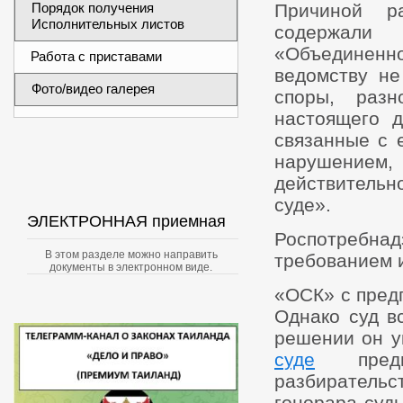
Порядок получения
Причиной ра
Исполнительных листов
содержали
«Объединен
Работа с приставами
ведомству не
Фото/видео галерея
споры, разн
настоящего 
связанные с 
нарушение
действительн
суде».
ЭЛЕКТРОННАЯ приемная
Роспотребна
В этом разделе можно направить
требованием и
документы в электронном виде.
«ОСК» с предп
Однако суд в
решении он у
суде
предпо
разбиратель
гонорара суд