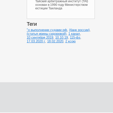
Тайский арбитражный институт (TAI)
основан в 1990 году Министерством
юстиции Таиланда
Теги
"о выполнении судами рф
,
(банк россии)
,
(статья ирины сидоровой)
,
1 канал
,
10 сентября 2019
,
10.10.19
,
115-фз
,
17.03.2020 г
,
18.02.2020
,
2 ксою