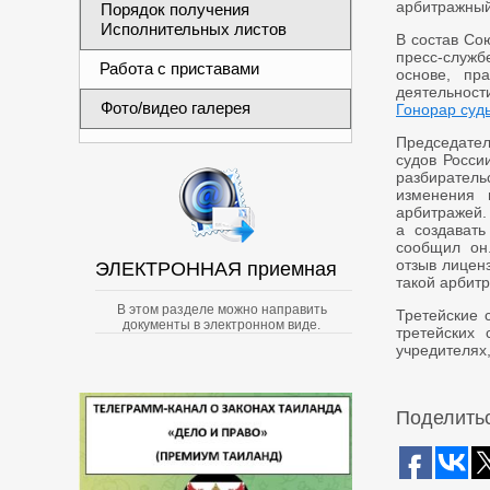
арбитражный
Порядок получения
Исполнительных листов
В состав Сою
пресс-служб
Работа с приставами
основе, пр
деятельнос
Фото/видео галерея
Гонорар суд
Председат
судов Росси
разбиратель
изменения 
арбитражей.
а создавать
сообщил он.
отзыв лиценз
ЭЛЕКТРОННАЯ приемная
такой арбит
В этом разделе можно направить
Третейские 
документы в электронном виде.
третейских 
учредителях,
Поделитьс