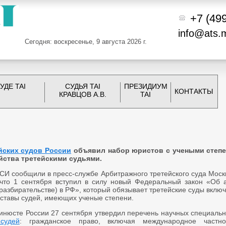
+7 (49
info@ats.
Сегодня: воскресенье, 9 августа 2026 г.
УДЕ TAI
СУДЬЯ TAI
ПРЕЗИДИУМ
КОНТАКТЫ
КРАВЦОВ А.В.
TAI
йских судов России
объявил набор юристов с учеными степе
йства третейскими судьями.
СИ сообщили в пресс-службе Арбитражного третейского суда Моск
что 1 сентября вступил в силу новый Федеральный закон «Об 
разбирательстве) в РФ», который обязывает третейские суды включ
оставы судей, имеющих ученые степени.
инюсте России 27 сентября утвердил перечень научных специальн
судей
: гражданское право, включая международное частно