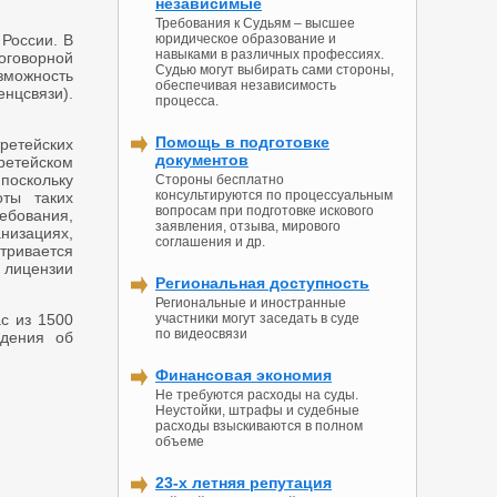
независимые
Требования к Судьям – высшее
 России. В
юридическое образование и
навыками в различных профессиях.
оговорной
Судью могут выбирать сами стороны,
зможность
обеспечивая независимость
нцсвязи).
процесса.
Помощь в подготовке
ретейских
документов
третейском
поскольку
Стороны бесплатно
консультируются по процессуальным
оты таких
вопросам при подготовке искового
ребования,
заявления, отзыва, мирового
низациях,
соглашения и др.
тривается
ь лицензии
Региональная доступность
Региональные и иностранные
ас из 1500
участники могут заседать в суде
по видеосвязи
едения об
Финансовая экономия
Не требуются расходы на суды.
Неустойки, штрафы и судебные
расходы взыскиваются в полном
объеме
23-х летняя репутация