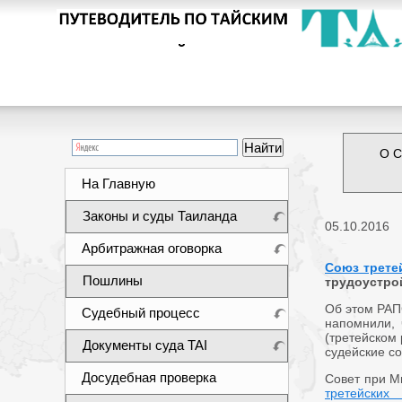
О С
На Главную
Законы и суды Таиланда
05.10.2016
Арбитражная оговорка
Союз трете
Пошлины
трудоустро
Об этом РАП
Судебный процесс
напомнили, 
(третейском 
Документы суда TAI
судейские с
Досудебная проверка
Совет при М
третейских 