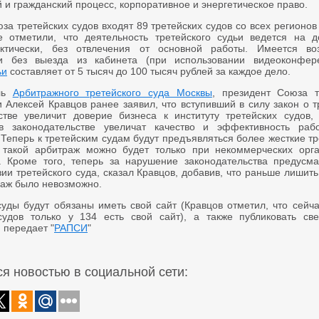
 и гражданский процесс, корпоративное и энергетическое право.
за третейских судов входят 89 третейских судов со всех регионов
е отметили, что деятельность третейского судьи ведется на д
актически, без отвлечения от основной работы. Имеется во
ти без выезда из кабинета (при использовании видеоконфере
ьи
составляет от 5 тысяч до 100 тысяч рублей за каждое дело.
ель
Арбитражного третейского суда Москвы
, президент Союза т
и Алексей Кравцов ранее заявил, что вступивший в силу закон о 
стве увеличит доверие бизнеса к институту третейских судов, 
в законодательстве увеличат качество и эффективность раб
 Теперь к третейским судам будут предъявляться более жесткие т
 такой арбитраж можно будет только при некоммерческих орга
 Кроме того, теперь за нарушение законодательства предусма
ии третейского суда, сказал Кравцов, добавив, что раньше лишит
раж было невозможно.
суды будут обязаны иметь свой сайт (Кравцов отметил, что сейч
судов только у 134 есть свой сайт), а также публиковать св
 передает "
РАПСИ
"
я новостью в социальной сети: