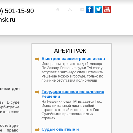
9) 501-15-90
msk.ru
АРБИТРАЖ
Быстрое рассмотрение исков
Иски рассматриваются до 1 месяца.
По Закону, Решение судьи TAI сразу
вступает в законную силу. Отменить
Решение можно в госсуде, только по
причине отсутствия полномочий
нями для
Государственное исполнение
Решений
На Решения суда TAI выдается Гос.
вы. В суде
Исполнительный лист в любой
арбитраже
стране, который исполняется Гос.
ить в свои
Судебными приставами в этих
странах.
остей для
Судьи опытные и
е право,