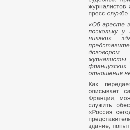
журналистов 
пресс-службе
«
Об аресте з
поскольку у
никаких з
представите
договором
журналисты 
французски
отношения н
Как передае
описывает 
Франции, мо
служить обе
«Россия сего
представите
здание, попыт