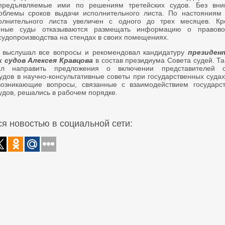
 предъявляемые ими по решениям третейских судов. Без вн
облемы сроков выдачи исполнительного листа. По настояниям
олнительного листа увеличен с одного до трех месяцев. Кр
енные суды отказываются размещать информацию о правово
судопроизводства на стендах в своих помещениях.
 выслушал все вопросы и рекомендовал кандидатуру
президен
 судов Алексея Кравцова
в состав президиума Совета судей. Т
ал направить предложения о включении представителей с
удов в научно-консультативные советы при государственных судах
возникающие вопросы, связанные с взаимодействием государс
удов, решались в рабочем порядке.
я новостью в социальной сети: