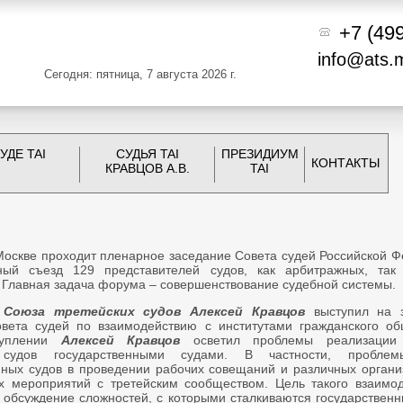
+7 (49
info@ats.
Сегодня: пятница, 7 августа 2026 г.
УДЕ TAI
СУДЬЯ TAI
ПРЕЗИДИУМ
КОНТАКТЫ
КРАВЦОВ А.В.
TAI
 Москве проходит пленарное заседание Совета судей Российской 
ный съезд 129 представителей судов, как арбитражных, та
 Главная задача форума – совершенствование судебной системы.
 Союза третейских судов Алексей Кравцов
выступил на з
вета судей по взаимодействию с институтами гражданского об
туплении
Алексей Кравцов
осветил проблемы реализации
 судов государственными судами. В частности, проблем
нных судов в проведении рабочих совещаний и различных органи
х мероприятий с третейским сообществом. Цель такого взаимод
 обсуждение сложностей, с которыми сталкиваются государственн