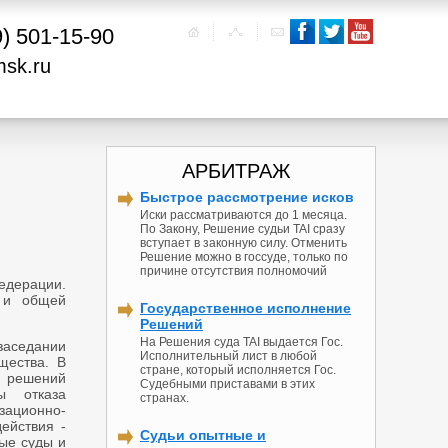
9) 501-15-90
msk.ru
АРБИТРАЖ
Быстрое рассмотрение исков
Иски рассматриваются до 1 месяца.
По Закону, Решение судьи TAI сразу
вступает в законную силу. Отменить
Решение можно в госсуде, только по
причине отсутствия полномочий
Федерации.
к и общей
Государственное исполнение
Решений
На Решения суда TAI выдается Гос.
аседании
Исполнительный лист в любой
щества. В
стране, который исполняется Гос.
 решений
Судебными приставами в этих
ы отказа
странах.
зационно-
ействия -
Судьи опытные и
ые суды и