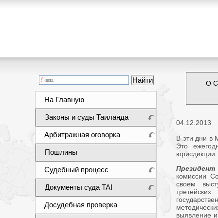
О С
На Главную
Законы и суды Таиланда
04.12.2013
Арбитражная оговорка
В эти дни в
Это ежегод
Пошлины
юрисдикции.
Президент
Судебный процесс
комиссии Со
своем выс
Документы суда TAI
третейских
государстве
Досудебная проверка
методически
выявление и