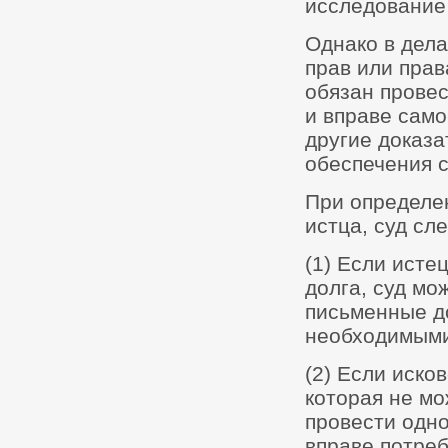
исследование 
Однако в дела
прав или прав
обязан прове
и вправе само
другие доказа
обеспечения 
При определе
истца, суд сл
(1) Если исте
долга, суд мо
письменные до
необходимыми
(2) Если иско
которая не мо
провести одно
вправе потреб