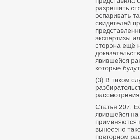
представила с
разрешать сто
оспаривать та
свидетелей п
представленн
экспертизы ил
сторона ещё 
доказательств
явившейся ран
которые будут
(3) В таком с
разбирательст
рассмотрения
Статья 207. Е
явившейся на 
применяются п
вынесено тако
повторном ра