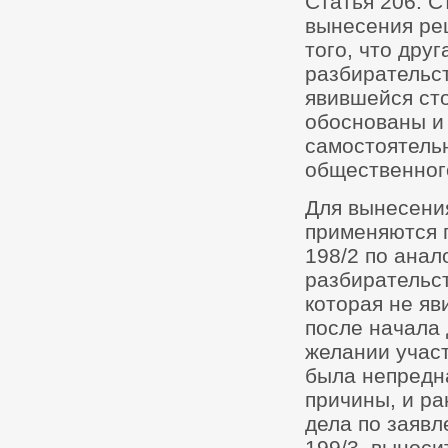
Статья 206. С
вынесения ре
того, что дру
разбирательст
явившейся сто
обоснованы и 
самостоятель
общественног
Для вынесения
применяются п
198/2 по анал
разбирательст
которая не яв
после начала 
желании участ
была непредн
причины, и ра
дела по заявл
199/3, выноси