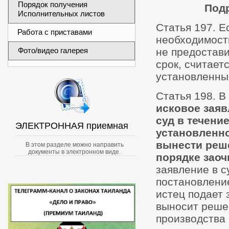
Порядок получения
Подр
Исполнительных листов
Статья 197. Е
Работа с приставами
необходимости
Фото/видео галерея
не предостави
срок, считает
установленны
Статья 198. В
исковое заяв
суд в течени
ЭЛЕКТРОННАЯ приемная
установленно
вынести реше
В этом разделе можно направить
документы в электронном виде.
порядке заоч
заявление в с
постановление
истец подает 
выносит реше
производства 