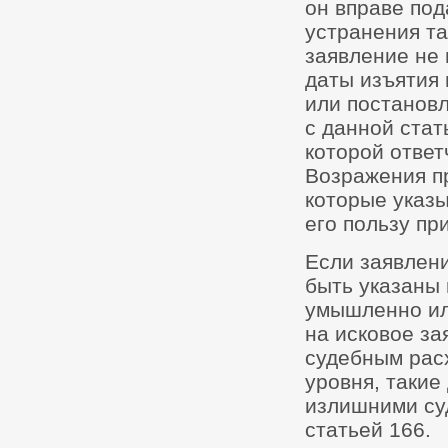
он вправе под
устранения та
заявление не 
даты изъятия
или постановл
с данной стат
которой ответ
Возражения п
которые указ
его пользу пр
Если заявлени
быть указаны 
умышленно ил
на исковое за
судебным рас
уровня, таки
излишними су
статьей 166.