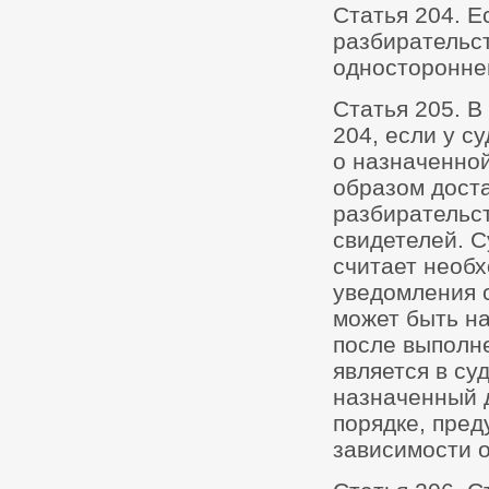
Статья 204. Е
разбирательст
односторонне
Статья 205. В
204, если у с
о назначенно
образом доста
разбирательст
свидетелей. С
считает необ
уведомления с
может быть н
после выполне
является в су
назначенный д
порядке, пред
зависимости о