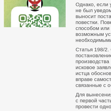
Однако, если 
не был уведом
выносит пост
повестки. По
способом или
возможным ус
необходимыми
Статья 198/2.
постановление
производства 
исковое заявл
истца обоснов
вправе самос
связанные с 
Для вынесени
с первой част
провести одн