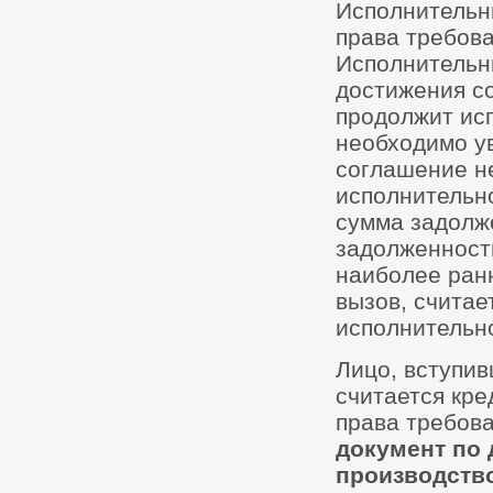
Исполнительн
права требова
Исполнительн
достижения со
продолжит ис
необходимо ув
соглашение не
исполнительно
сумма задолж
задолженности
наиболее ранн
вызов, считае
исполнительно
Лицо, вступив
считается кр
права требов
документ по 
производств