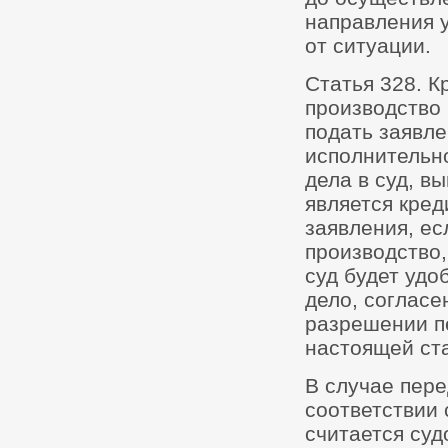
направления у
от ситуации.
Статья 328. 
производство 
подать заявл
исполнительно
дела в суд, в
является кред
заявления, е
производство,
суд будет удо
дело, согласе
разрешении пе
настоящей ст
В случае пере
соответствии 
считается су