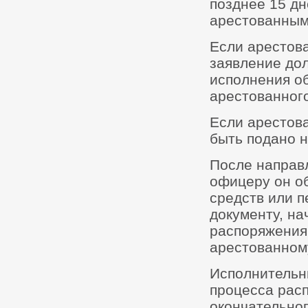
позднее 15 дн
арестованным
Если арестова
заявление дол
исполнения о
арестованного
Если арестов
быть подано н
После направ
офицеру он о
средств или 
документу, на
распоряжения
арестованном
Исполнительн
процесса рас
окончательно