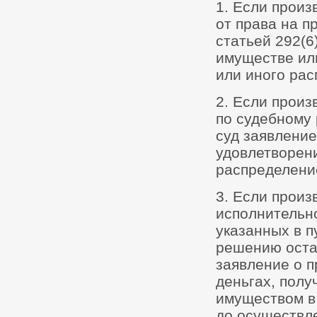
1. Если произ
от права на п
статьей 292(6
имуществе или
или иного ра
2. Если произ
по судебному 
суд заявление
удовлетворен
распределение
3. Если произ
исполнительно
указанных в пу
решению остае
заявление о п
деньгах, полу
имуществом в 
до осуществле