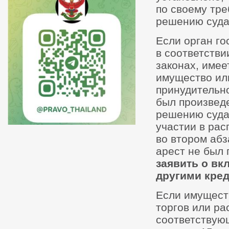
по своему тре
решению суда
Если орган г
в соответстви
законах, имее
имущество ил
принудительно
был произвед
решению суда,
участии в рас
во втором абз
арест не был
заявить о вк
другими кре
Если имущест
торгов или р
соответствую