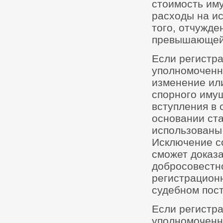
стоимость им
расходы на ис
того, отчужде
превышающей
Если регистра
уполномоченн
изменение ил
спорного иму
вступления в 
основании ста
использованы
Исключение со
сможет доказа
добросовестн
регистрацион
судебном пос
Если регистра
уполномоченн