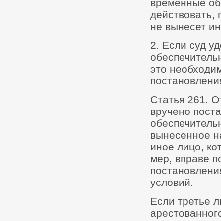
временные об
действовать, 
не вынесет ин
2. Если суд у
обеспечительн
это необходи
постановлени
Статья 261. О
вручено пост
обеспечитель
вынесенное на
иное лицо, ко
мер, вправе п
постановления
условий.
Если третье 
арестованног