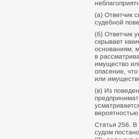
неблагоприятн
(а) Ответчик 
судебной пове
(б) Ответчик 
скрывает как
основаниям, м
в рассматрив
имущество или
опасение, чт
или имущество
(в) Из поведе
предпринимат
усматривается
вероятностью,
Статья 256. В
судом постано