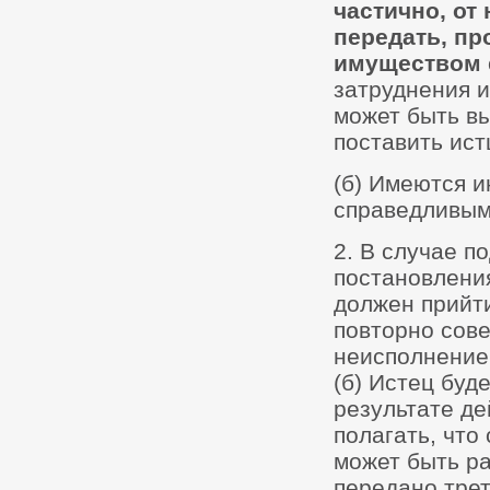
частично, от
передать, пр
имуществом
затруднения 
может быть вы
поставить ист
(б) Имеются и
справедливым
2. В случае п
постановления
должен прийти
повторно сов
неисполнение
(б) Истец буд
результате де
полагать, что
может быть р
передано трет