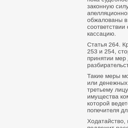
законную силу
апелляционног
обжалованы в
соответствии
кассацию.
Статья 264. К
253 и 254, ст
принятии мер 
разбирательст
Такие меры м
или денежных 
третьему лиц
имущества ко
которой ведет
попечителя дл
Ходатайство, 
подлежит рас