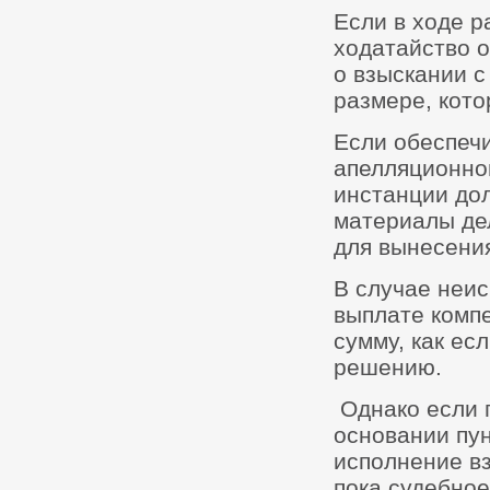
Если в ходе р
ходатайство 
о взыскании с
размере, кото
Если обеспеч
апелляционной
инстанции до
материалы де
для вынесени
В случае неис
выплате компе
сумму, как ес
решению.
Однако если 
основании пун
исполнение вз
пока судебное