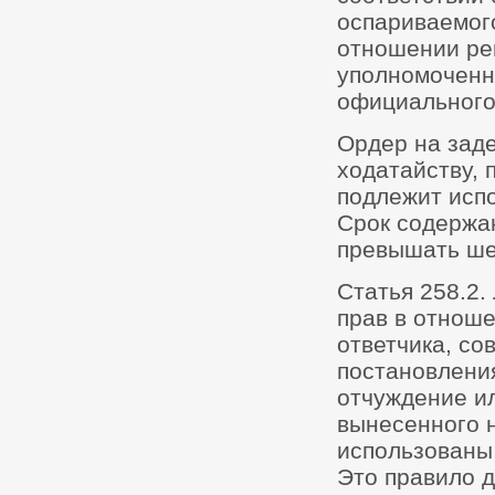
оспариваемог
отношении рег
уполномоченно
официального
Ордер на зад
ходатайству, 
подлежит исп
Срок содержан
превышать ше
Статья 258.2.
прав в отнош
ответчика, со
постановления
отчуждение и
вынесенного н
использованы
Это правило д