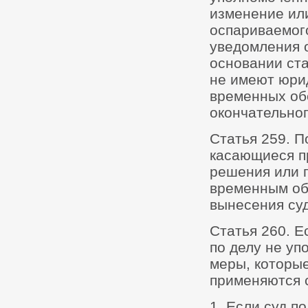
изменение ил
оспариваемог
уведомления о
основании ста
не имеют юрид
временных об
окончательног
Статья 259. П
касающиеся п
решения или п
временным об
вынесения су
Статья 260. 
по делу не у
меры, которые
применяются 
1. Если суд п