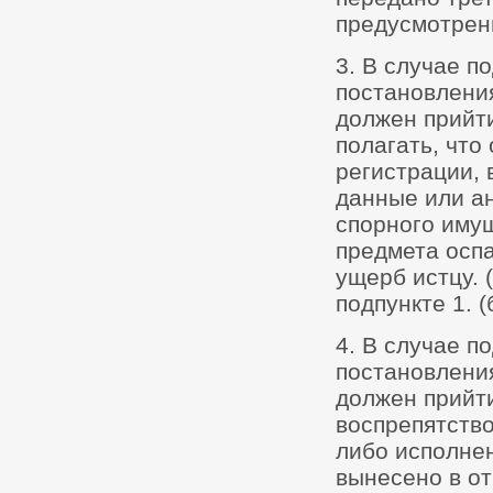
предусмотренн
3. В случае п
постановления
должен прийти
полагать, что
регистрации,
данные или а
спорного имущ
предмета оспа
ущерб истцу. 
подпункте 1. (б
4. В случае п
постановления
должен прийти
воспрепятство
либо исполне
вынесено в от