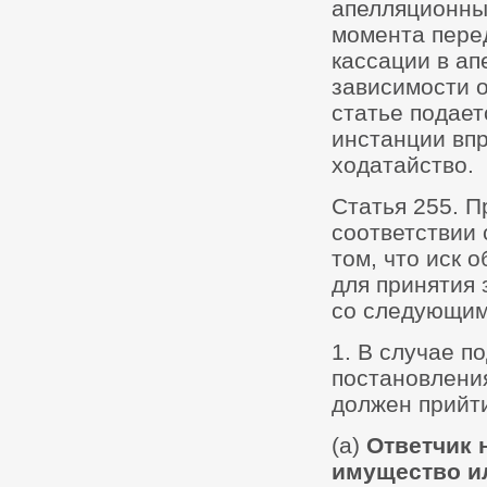
апелляционным
момента пере
кассации в ап
зависимости о
статье подает
инстанции впр
ходатайство.
Статья 255. П
соответствии 
том, что иск 
для принятия
со следующим
1. В случае п
постановления
должен прийти
(a)
Ответчик 
имущество и