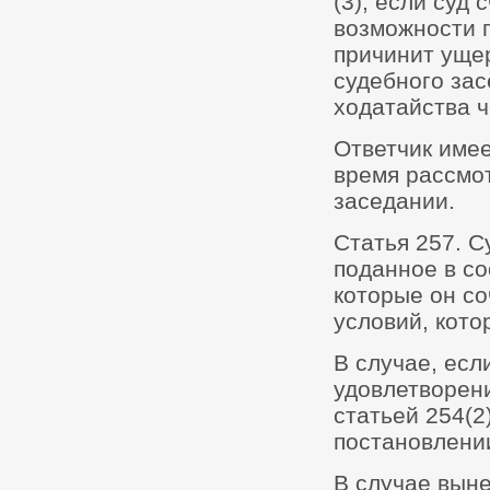
(3), если суд
возможности 
причинит ущер
судебного зас
ходатайства 
Ответчик имее
время рассмот
заседании.
Статья 257. С
поданное в со
которые он со
условий, кото
В случае, есл
удовлетворени
статьей 254(2
постановлени
В случае выне