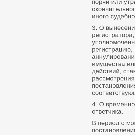
порчи или утр
окончательно
иного судебно
3. О вынесен
регистраторa,
уполномоченн
регистрацию,
аннулировани
имущества ил
действий, ста
рассмотрения 
постановления
соответствую
4. О временн
ответчика.
В период с м
постановлени