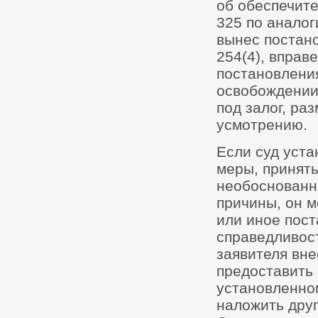
об обеспечите
325 по аналог
вынес постан
254(4), вправ
постановлени
освобождении
под залог, ра
усмотрению.
Если суд уста
меры, приняты
необоснованн
причины, он м
или иное пос
справедливост
заявителя вне
предоставить 
установленном
наложить друг