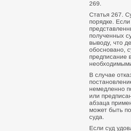
269.
Статья 267. С
порядке. Если
представленны
полученных су
выводу, что д
обосновано, с
предписание в
необходимыми
В случае отка
постановление
немедленно п
или предписа
абзаца примен
может быть п
суда.
Если суд удов