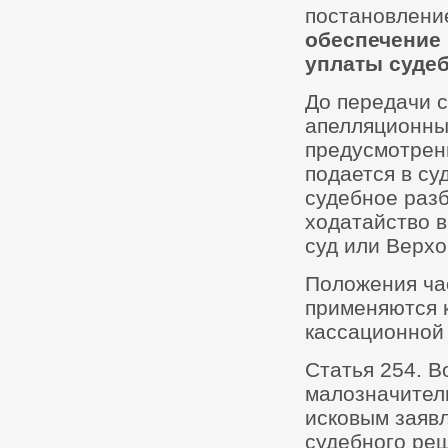
постановлени
обеспечение 
уплаты суде
До передачи 
апелляционны
предусмотренн
подается в су
судебное разб
ходатайство 
суд или Верхо
Положения час
применяются 
кассационной 
Статья 254. В
малозначитель
исковым заяв
судебного ре