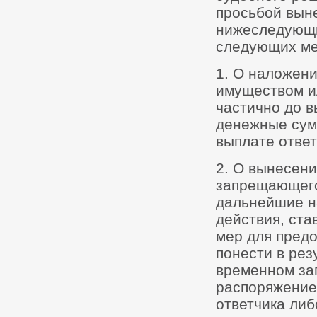
просьбой выне
нижеследующи
следующих ме
1. О наложен
имуществом и
частично до в
денежные сум
выплате ответ
2. О вынесени
запрещающего
дальнейшие н
действия, ста
мер для пред
понести в рез
временном зап
распоряжение
ответчика ли