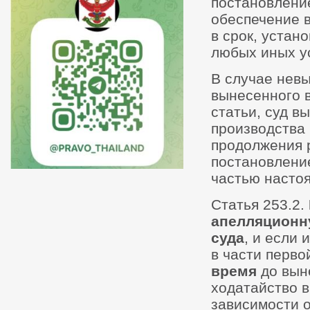
постановлени
обеспечение в
в срок, устан
любых иных у
В случае нев
вынесенного в
статьи, суд в
производства 
продолжения 
постановление
частью настоя
Статья 253.2.
апелляционн
суда
, и если
в части перво
время
до вын
ходатайство в
зависимости о