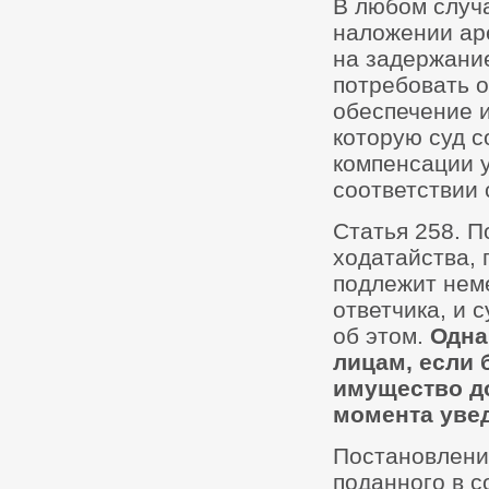
В любом случа
наложении аре
на задержание
потребовать о
обеспечение и
которую суд с
компенсации у
соответствии 
Статья 258. П
ходатайства, 
подлежит нем
ответчика, и 
об этом.
Одна
лицам, если 
имущество до
момента увед
Постановлени
поданного в с