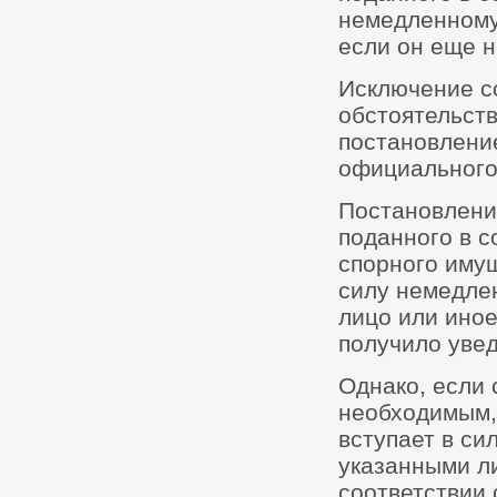
немедленному
если он еще н
Исключение со
обстоятельств
постановление
официального
Постановлени
поданного в с
спорного имущ
силу немедлен
лицо или иное
получило уве
Однако, если 
необходимым, 
вступает в си
указанными л
соответствии 