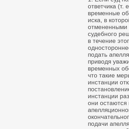
ответчика (т.
временные об
иска, в котор
отмененными 
судебного реш
в течение это
односторонне
подать апелл
приводя уваж
временных обе
что такие мер
инстанции отк
постановление
инстанции ра
они остаются 
апелляционно
окончательног
подачи апелл