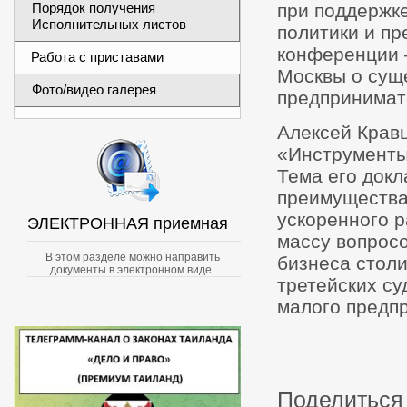
Порядок получения
при поддержк
Исполнительных листов
политики и пр
конференции 
Работа с приставами
Москвы о сущ
Фото/видео галерея
предпринимат
Алексей Кравц
«Инструменты
Тема его докл
преимущества
ускоренного 
ЭЛЕКТРОННАЯ приемная
массу вопрос
В этом разделе можно направить
бизнеса стол
документы в электронном виде.
третейских су
малого предп
Поделиться 