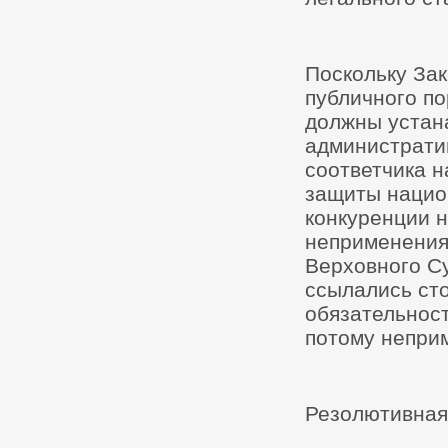
Поскольку Зак
публичного по
должны устан
администрати
соответчика н
защиты нацио
конкуренции н
неприменения
Верховного С
ссылались ст
обязательнос
потому непри
Резолютивная