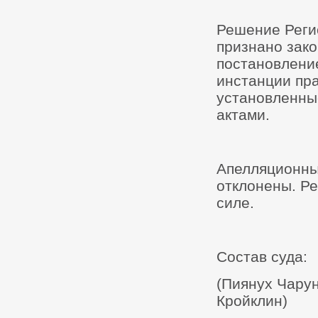
Решение Реги
признано зак
постановлени
инстанции пра
установленны
актами.
Апелляционны
отклонены. Р
силе.
Состав суда:
(Пиянух Чару
Кройклин)