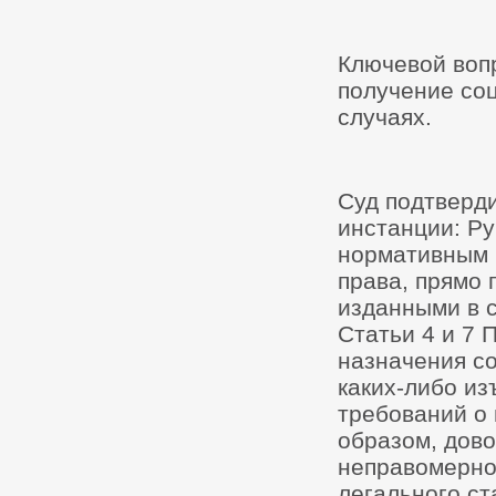
Ключевой вопр
получение со
случаях.
Суд подтверди
инстанции: Р
нормативным 
права, прямо
изданными в с
Статьи 4 и 7 
назначения со
каких-либо из
требований о 
образом, дово
неправомернос
легального ст