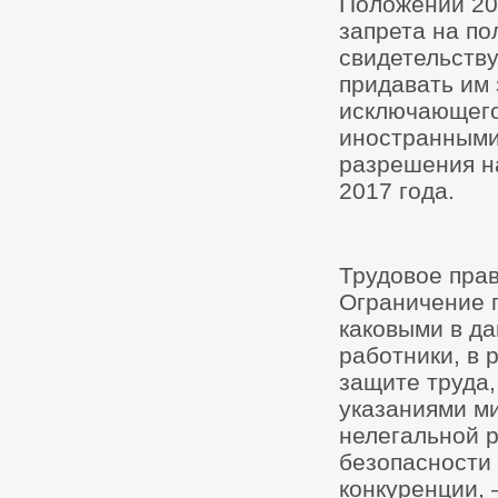
Положений 201
запрета на п
свидетельству
придавать им 
исключающего
иностранными
разрешения на
2017 года.
Трудовое прав
Ограничение п
каковыми в д
работники, в 
защите труда,
указаниями м
нелегальной 
безопасности
конкуренции,