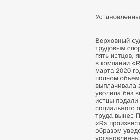
Установленны
Верховный суд
трудовым спо
пять истцов, 
в компании «R
марта 2020 го
полном объеме
выплачивала 
уволила без в
истцы подали 
социального 
труда вынес 
«R» произвес
образом увед
установленный