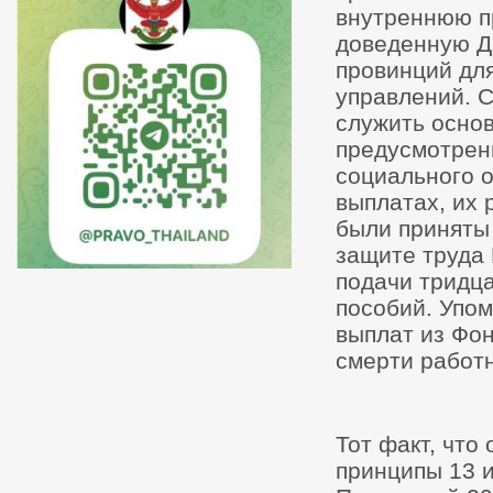
внутреннюю пр
доведенную Д
провинций дл
управлений. 
служить основ
предусмотрен
социального 
выплатах, их 
были приняты 
защите труда 
подачи тридц
пособий. Упом
выплат из Фон
смерти работн
Тот факт, что
принципы 13 и