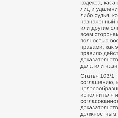
кодекса, каса
лиц и удалени
либо судья, к
назначенный с
или другие с
всем сторона
полностью во
правами, как 
правило дейст
доказательст
дела или наз
Статья 103/1.
соглашению, и
целесообразн
исполнителя 
согласованно
доказательств
должностным л