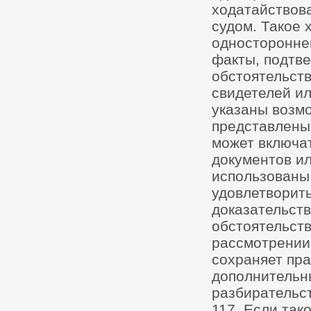
ходатайствов
судом. Такое 
односторонне
факты, подтв
обстоятельств
свидетелей ил
указаны возмо
представлены
может включа
документов ил
использованы 
удовлетворить
доказательств
обстоятельств
рассмотрении 
сохраняет пра
дополнительн
разбирательст
117. Если так