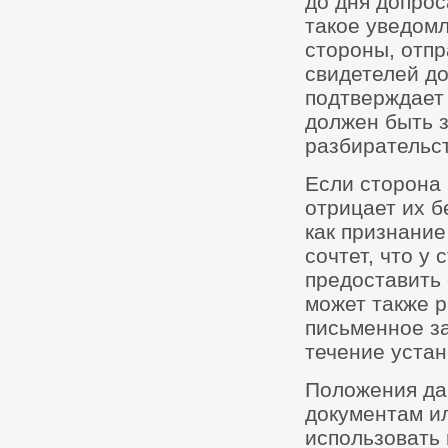
до дня допрос
такое уведомл
стороны, отп
свидетелей до
подтверждает 
должен быть з
разбирательст
Если сторона 
отрицает их б
как признание
сочтет, что у
предоставить 
может также р
письменное з
течение устан
Положения да
документам ил
использовать 