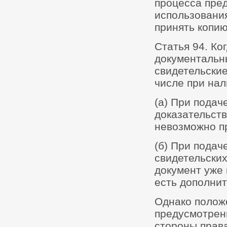
процесса пред
использования
принять копию
Статья 94. Ко
документальны
свидетельские
числе при нал
(а) При подач
доказательств
невозможно п
(б) При пода
свидетельских
документ уже 
есть дополни
Однако положе
предусмотренн
стороны права