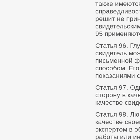
также имеютс
справедливост
решит не при
свидетельским
95 применяютс
Статья 96. Гл
свидетель мож
письменной ф
способом. Его
показаниями с
Статья 97. Од
сторону в кач
качестве свид
Статья 98. Лю
качестве свое
экспертом в о
работы или ин