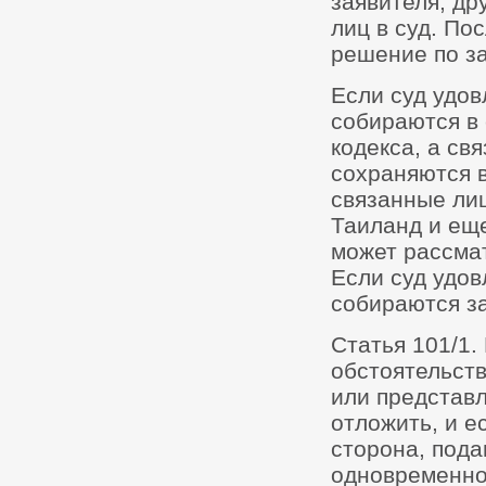
заявителя, др
лиц в суд. По
решение по з
Если суд удов
собираются в
кодекса, а св
сохраняются в
связанные ли
Таиланд и еще
может рассма
Если суд удов
собираются з
Статья 101/1.
обстоятельст
или представ
отложить, и е
сторона, пода
одновременно 