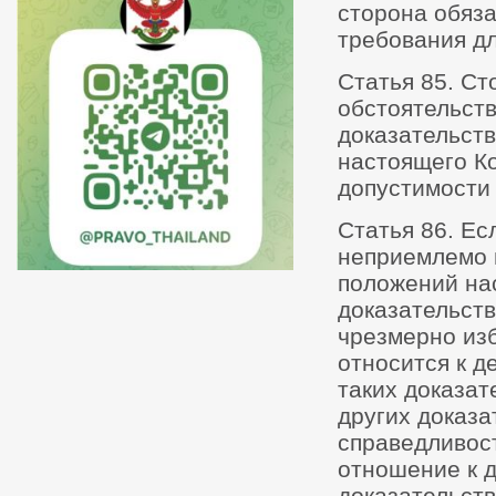
сторона обяза
требования дл
Статья 85. Ст
обстоятельств
доказательст
настоящего Ко
допустимости 
Статья 86. Ес
неприемлемо 
положений нас
доказательств
чрезмерно из
относится к д
таких доказа
других доказа
справедливос
отношение к 
доказательст