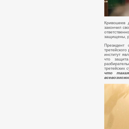
Кривошеев д
закончил св
ответствен
защищены, р
Президент 
третейского 
институт яв
что защита
разбирател
третейских 
что така
всевозможн