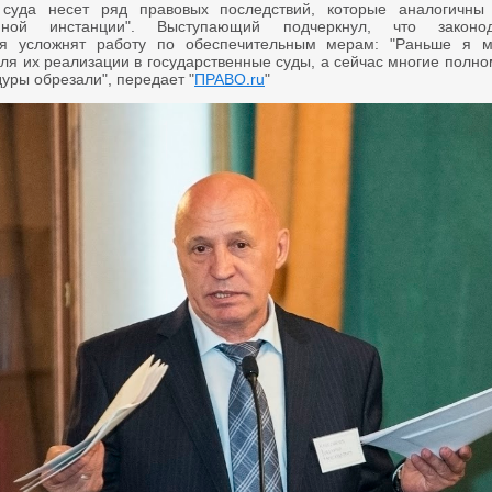
о суда несет ряд правовых последствий, которые аналогичн
енной инстанции". Выступающий подчеркнул, что законод
ия усложнят работу по обеспечительным мерам: "Раньше я м
для их реализации в государственные суды, а сейчас многие полн
уры обрезали", передает "
ПРАВО.ru
"