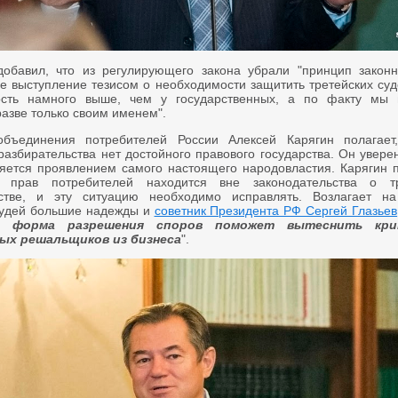
обавил, что из регулирующего закона убрали "принцип законн
ое выступление тезисом о необходимости защитить третейских су
ность намного выше, чем у государственных, а по факту мы
азве только своим именем".
объединения потребителей России Алексей Карягин полагает
разбирательства нет достойного правового государства. Он уверен
ляется проявлением самого настоящего народовластия. Карягин п
 прав потребителей находится вне законодательства о тр
ьстве, и эту ситуацию необходимо исправлять. Возлагает на
судей большие надежды и
советник Президента РФ Сергей Глазьев
я форма разрешения споров поможет вытеснить кри
ых решальщиков из бизнеса
".