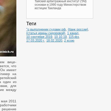
Тайский арбитражный институт (TAI)
основан в 1990 году Министерством
юстиции Таиланда
Теги
"о выполнении судами рф
,
(банк россии)
,
(статья ирины сидоровой)
,
1 канал
,
10 сентября 2019
,
10.10.19
,
115-фз
,
17.03.2020 г
,
18.02.2020
,
2 ксою
ем вице-
ется, что
"Он имеет
Спикер на
третейский
а один из
овам, для
вие между
 мая 2011
работчики
о решение