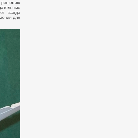
ы решению
ательные
ог всегда
омочия для