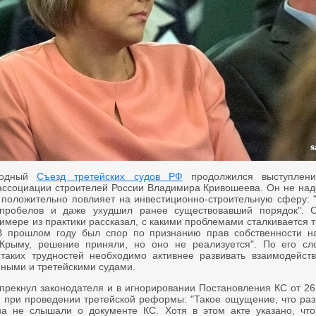
годный
Съезд третейских судов РФ
продолжился выступлени
ассоциации строителей России Владимира Кривошеева. Он не наде
 положительно повлияет на инвестиционно-строительную сферу: 
пробелов и даже ухудшил ранее существовавший порядок". 
имере из практики рассказал, с какими проблемами сталкивается 
В прошлом году был спор по признанию прав собственности н
Крыму, решение приняли, но оно не реализуется". По его сл
таких трудностей необходимо активнее развивать взаимодейст
нными и третейскими судами.
прекнул законодателя и в игнорировании Постановления КС от 26
 при проведении третейской реформы: "Такое ощущение, что раз
на не слышали о документе КС. Хотя в этом акте указано, чт