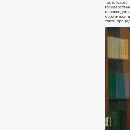
третейског
государств
нововведен
обратиться 
такой процед