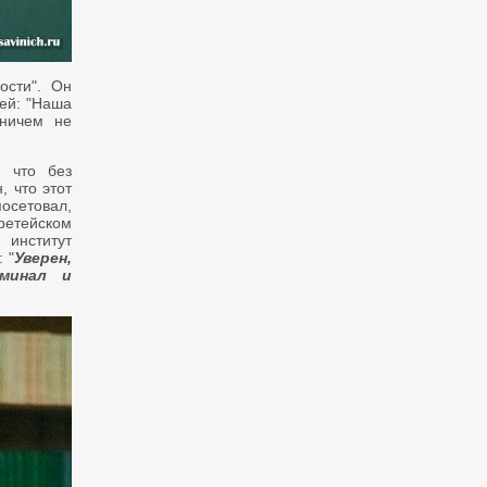
ости". Он
дей: "Наша
 ничем не
, что без
, что этот
осетовал,
етейском
 институт
: "
Уверен,
минал и