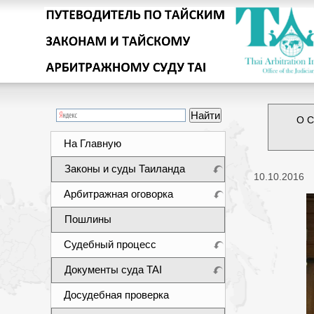
О С
На Главную
Законы и суды Таиланда
10.10.2016
Арбитражная оговорка
Пошлины
Судебный процесс
Документы суда TAI
Досудебная проверка