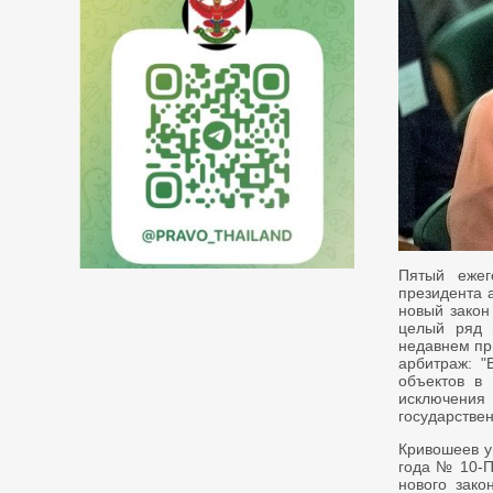
Пятый еже
президента 
новый закон
целый ряд 
недавнем пр
арбитраж: "
объектов в 
исключения 
государстве
Кривошеев у
года № 10-П
нового зако