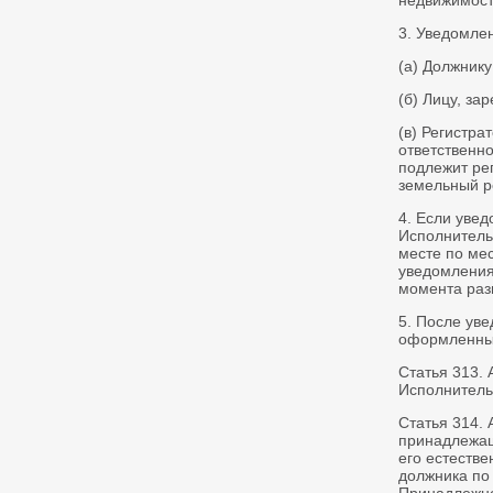
недвижимост
3. Уведомле
(а) Должник
(б) Лицу, за
(в) Регистр
ответственн
подлежит ре
земельный р
4. Если увед
Исполнитель
месте по мес
уведомления
момента раз
5. После ув
оформленным
Статья 313.
Исполнитель
Статья 314.
принадлежащ
его естеств
должника по