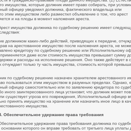
сти и гражданско-правовые плоды данного имущества. (2) Естест
о имущества, которые должник имеет право собирать, при условии
ный офицер уведомил должника, фактического владельца или
о этим имуществом либо разместил объявление о том, что арест
яется и на плоды в момент наложения ареста.
 Арест имущества должника по судебному решению имеет следующ
следствия:
ие должником каких-либо действий, приводящих к передаче, отчу
рав на арестованное имущество после наложения ареста, не може
авлено кредитору по судебному решению или Исполнительному оф
 применяется даже если стоимость имущества превышает сумму до
держки и расходы на исполнение решения. Оно также действует в с
к отчуждает только ту часть имущества, стоимость которой превыш
жник по судебному решению назначен хранителем арестованного и
аво пользоваться этим имуществом в разумных пределах. Однако, 
ный офицер самостоятельно или по заявлению кредитора по суде
о иного заинтересованного лица установит, что должник может по
ли существует угроза его повреждения, Исполнительный офицер в
ьно принять имущество на хранение или назначить иное лицо в кач
рестованного имущества.
4. Обеспечительное удержание права требования
 Обеспечительное удержание права требования должника по судеб
 основании которого он вправе требовать от третьего лица уплаты