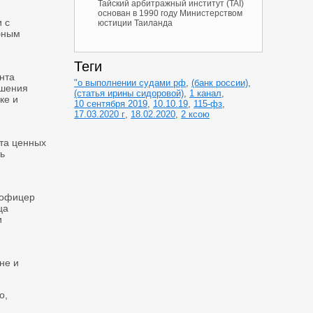
Тайский арбитражный институт (TAI)
основан в 1990 году Министерством
 с
юстиции Таиланда
бным
Теги
нта
"о выполнении судами рф
,
(банк россии)
,
ршения
(статья ирины сидоровой)
,
1 канал
,
ке и
10 сентября 2019
,
10.10.19
,
115-фз
,
17.03.2020 г
,
18.02.2020
,
2 ксою
та ценных
ь
 офицер
ца
и
не и
о,