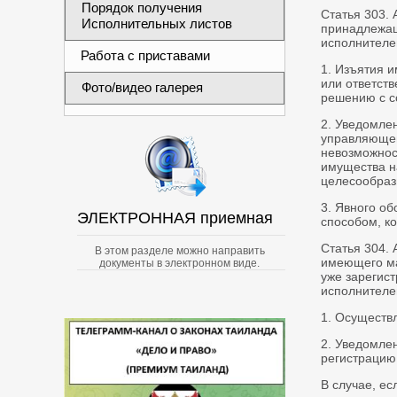
Порядок получения
Статья 303.
Исполнительных листов
принадлежащ
исполнителе
Работа с приставами
1. Изъятия 
или ответст
Фото/видео галерея
решению с с
2. Уведомле
управляющег
невозможнос
имущества н
целесообраз
3. Явного о
ЭЛЕКТРОННАЯ приемная
способом, к
Статья 304. 
В этом разделе можно направить
имеющего ма
документы в электронном виде.
уже зарегист
исполнителе
1. Осуществл
2. Уведомле
регистрацию
В случае, ес