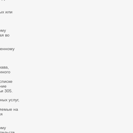
ых или
ому
ая во
ченному
рава,
иного
списке
ние
и 305.
ных услуг,
ляемые на
ся
ому
тельств.