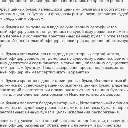
ное должностное лицо должно внести запись об аресте в реестр.
 Арест ценных бумаг, являющихся ценными бумагами в соответствии
ьством о ценных бумагах и фондовом рынке, осуществляется суде
м следующим образом:
ные бумаги не выпущены в виде документарных сертификатов,
ный офицер уведомляет должника по судебному решению и эмите
г о перечне и количестве арестованных ценных бумаг. После заве
реста Исполнительный офицер выносит распоряжение об их выпус
у.
ные бумаги уже выпущены в виде документарных сертификатов,
ный офицер уведомляет должника по судебному решению, эмитен
тных держателей сертификатов, а также лиц, обязанных осуществит
этим ценным бумагам. После завершения ареста, если возможно,
ный офицер изымает сертификаты и хранит их.
ные бумаги хранятся в депозитарии ценных бумаг, Исполнительный
должника по судебному решению, эмитента ценных бумаг, владель
епозитарий в соответствии с законодательством о ценных бумагах 
нке для исполнения распоряжения Исполнительного офицера.
ные бумаги являются бездокументарными, Исполнительный офицер
должника по судебному решению и эмитента ценных бумаг о переч
арестованных ценных бумаг в целях исполнения распоряжения.
ление лиц, указанных в первой части настоящей статьи, невозможн
ный офицер размещает объявление с перечнем и количеством