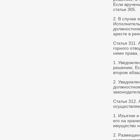
Если вручен
статьи 305.
2. В случае 
Исполнитель
должностному
аресте в рее
Статья 311.
горного отво
ними права,
1. Уведомле
решению. Ес
втором абзац
2. Уведомле
должностному
законодатель
Статья 312.
осуществля
1. Изъятие 
его на хран
имущество не
2. Размещен