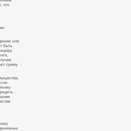
венные
, что
ие
ждению или
т быть
ицеру.
лга,
лучае,
ает сумму
мущества,
если
бному
вредить
праве
естве
ному
 денежных