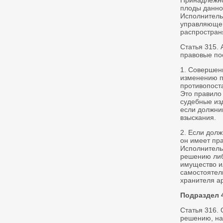
Принадлежно
плоды данног
Исполнитель
управляющег
распростран
Статья 315.
правовые по
1. Совершен
изменению п
противопост
Это правило
судебные из
если должни
взыскания.
2. Если дол
он имеет пр
Исполнитель
решению либ
имущество и
самостоятел
хранителя а
Подраздел 
Статья 316.
решению, на