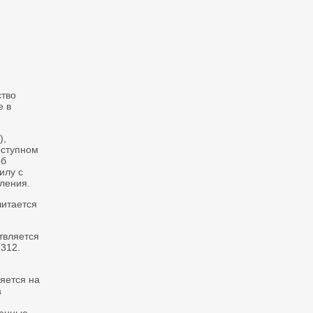
ство
е в
),
оступном
об
илу с
ления.
читается
твляется
312.
яется на
а