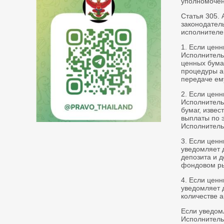
уполномочен
Статья 305.
законодател
исполнителе
1. Если цен
Исполнитель
ценных бума
процедуры а
передаче ем
2. Если цен
Исполнитель
бумаг, извес
выплаты по 
Исполнитель
3. Если цен
уведомляет 
депозита и д
фондовом ры
4. Если цен
уведомляет 
количестве 
Если уведом
Исполнитель