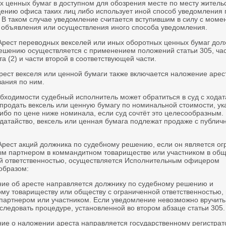
х ценных бумаг в доступном для обозрения месте по месту житель
ению офиса таких лиц либо использует иной способ уведомления 
 В таком случае уведомление считается вступившим в силу с моме
объявления или осуществления иного способа уведомления.
 Арест переводных векселей или иных оборотных ценных бумаг дол
ешению осуществляется с применением положений статьи 305, ча
та (2) и части второй в соответствующей части.
рест векселя или ценной бумаги также включается наложение арес
вания по ним.
обходимости судебный исполнитель может обратиться в суд с ходат
продать вексель или ценную бумагу по номинальной стоимости, ук
ибо по цене ниже номинала, если суд сочтёт это целесообразным.
одатайство, вексель или ценная бумага подлежат продаже с публич
 Арест акций должника по судебному решению, если он является о
ым партнером в коммандитном товариществе или участником в общ
й ответственностью, осуществляется Исполнительным офицером
образом:
ние об аресте направляется должнику по судебному решению и
му товариществу или обществу с ограниченной ответственностью, 
 партнером или участником. Если уведомление невозможно вручить
следовать процедуре, установленной во втором абзаце статьи 305.
ние о наложении ареста направляется государственному регистрат