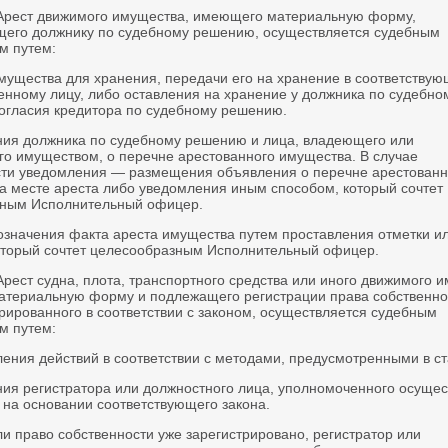
 Арест движимого имущества, имеющего материальную форму,
его должнику по судебному решению, осуществляется судебным
м путем:
имущества для хранения, передачи его на хранение в соответству
венному лицу, либо оставления на хранение у должника по судебно
огласия кредитора по судебному решению.
ния должника по судебному решению и лица, владеющего или
о имуществом, о перечне арестованного имущества. В случае
ти уведомления — размещения объявления о перечне арестованн
а месте ареста либо уведомления иным способом, который сочтет
ным Исполнительный офицер.
бозначения факта ареста имущества путем проставления отметки и
оторый сочтет целесообразным Исполнительный офицер.
Арест судна, плота, транспортного средства или иного движимого 
териальную форму и подлежащего регистрации права собственно
рированного в соответствии с законом, осуществляется судебным
м путем:
ения действий в соответствии с методами, предусмотренными в ст
ния регистратора или должностного лица, уполномоченного осущес
 на основании соответствующего закона.
ли право собственности уже зарегистрировано, регистратор или