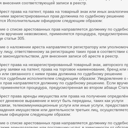
я внесения соответствующей записи в реестр.
Арест права на патент, права на товарный знак или иных аналогичн
 ними зарегистрированных прав должника по судебному решению
ется Исполнительным офицером следующим образом:
ние о списке арестованных прав направляется должнику по судебн
ли вручение невозможно, применяется процедура, предусмотренн
е статьи 305.
ние о наложении ареста направляется регистратору или уполномо
 лицу, ответственному за регистрацию таких прав в соответствии с
 законодательством, для внесения записи об аресте в реестр.
Арест права на незарегистрированный товарный знак, авторского п
ачу заявки на патент, права на торговое наименование, бренд или 
о или связанного с ними права должника по судебному решению
тся судебным исполнителем следующим образом: Уведомление о 
х прав направляется должнику по судебному решению. Если вруче
 применяется процедура, предусмотренная во втором абзаце Стать
 Арест права аренды имущества или права на получение определён
ют денежное выражение и могут быть переданы, таких как услуги
связи, телекоммуникационные услуги или иные услуги, предостав
ладения имуществом или деятельности третьих лиц, осуществляет
ьным офицером следующим образом:
ние о списке арестованных прав направляется должнику по судебн
акже арендодателю или поставщику услуг, в зависимости от обстоя