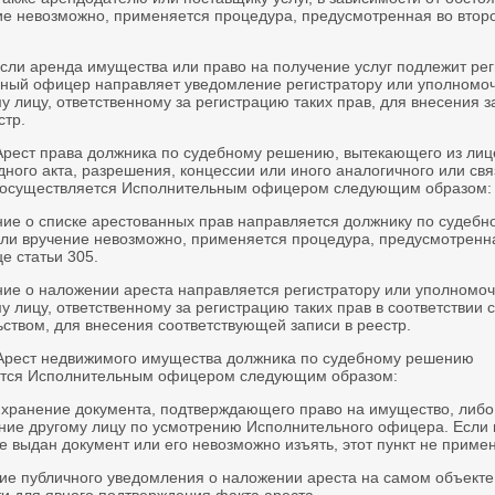
ие невозможно, применяется процедура, предусмотренная во втор
если аренда имущества или право на получение услуг подлежит рег
ный офицер направляет уведомление регистратору или уполномо
 лицу, ответственному за регистрацию таких прав, для внесения з
стр.
 Арест права должника по судебному решению, вытекающего из лиц
дного акта, разрешения, концессии или иного аналогичного или свя
 осуществляется Исполнительным офицером следующим образом:
ние о списке арестованных прав направляется должнику по судебн
ли вручение невозможно, применяется процедура, предусмотренн
е статьи 305.
ние о наложении ареста направляется регистратору или уполномо
 лицу, ответственному за регистрацию таких прав в соответствии с
ством, для внесения соответствующей записи в реестр.
 Арест недвижимого имущества должника по судебному решению
ется Исполнительным офицером следующим образом:
и хранение документа, подтверждающего право на имущество, либ
ение другому лицу по усмотрению Исполнительного офицера. Если 
 выдан документ или его невозможно изъять, этот пункт не приме
ие публичного уведомления о наложении ареста на самом объекте