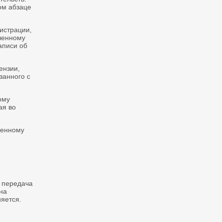
ом абзаце
истрации,
ченному
аписи об
ензии,
занного с
ому
ая во
ченному
о передача
на
няется.