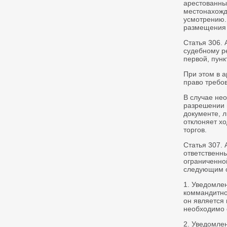
арестованны
местонахожд
усмотрению.
размещения 
Статья 306.
судебному р
первой, пунк
При этом в а
право требо
В случае не
разрешении 
документе, л
отклоняет х
торгов.
Статья 307.
ответственн
ограниченно
следующим 
1. Уведомле
коммандитно
он является
необходимо 
2. Уведомле