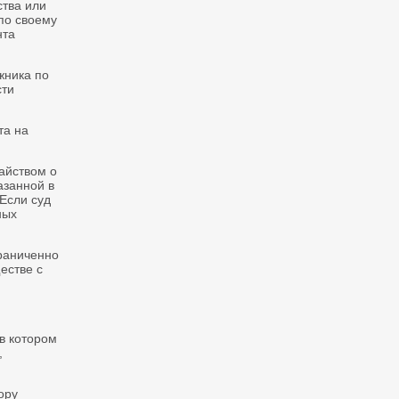
ства или
по своему
нта
жника по
сти
та на
айством о
азанной в
 Если суд
ных
граниченно
естве с
в котором
,
ору