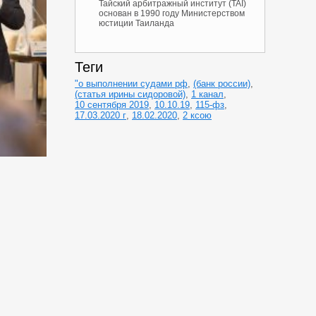
Тайский арбитражный институт (TAI)
основан в 1990 году Министерством
юстиции Таиланда
Теги
"о выполнении судами рф
,
(банк россии)
,
(статья ирины сидоровой)
,
1 канал
,
10 сентября 2019
,
10.10.19
,
115-фз
,
17.03.2020 г
,
18.02.2020
,
2 ксою